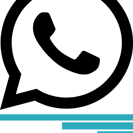
נפצעת? נפגעת? חלית? חייג!