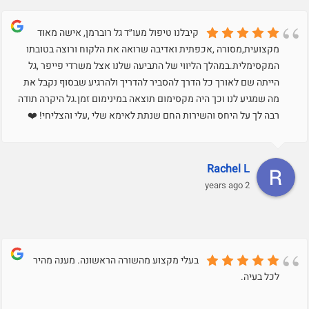
קיבלנו טיפול מעו״ד גל רוברמן, אישה מאוד
מקצועית,מסורה ,אכפתית ואדיבה שרואה את הלקוח ורוצה בטובתו
המקסימלית.במהלך הליווי של התביעה שלנו אצל משרדי פייפר ,גל
הייתה שם לאורך כל הדרך להסביר להדריך ולהרגיע שבסוף נקבל את
מה שמגיע לנו וכך היה מקסימום תוצאה במינימום זמן.גל היקרה תודה
רבה לך על היחס והשירות החם שנתת לאימא שלי ,עלי והצליחי! ❤️
Rachel L
2 years ago
בעלי מקצוע מהשורה הראשונה. מענה מהיר
לכל בעיה.