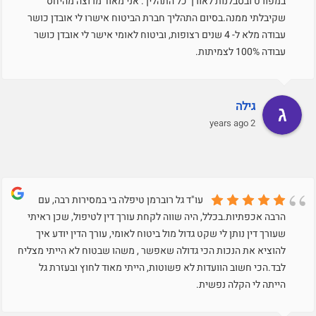
במפורט ובסבלנות לאורך כל התהליך. אני מאוד מרוצה מהיחס
שקיבלתי ממנה.בסיום התהליך חברת הביטוח אישרו לי אובדן כושר
עבודה מלא ל- 4 שנים רצופות, וביטוח לאומי אישר לי אובדן כושר
עבודה 100% לצמיתות.
גילה
2 years ago
עו"ד גל רוברמן טיפלה בי במסירות רבה, עם
הרבה אכפתיות.בכלל, היה שווה לקחת עורך דין לטיפול, שכן ראיתי
שעורך דין נותן לי שקט גדול מול ביטוח לאומי, עורך הדין יודע איך
להוציא את הנכות הכי גדולה שאפשר , משהו שבטוח לא הייתי מצליח
לבד.הכי חשוב הוועדות לא פשוטות, הייתי מאוד לחוץ ובעזרת גל
הייתה לי הקלה נפשית.