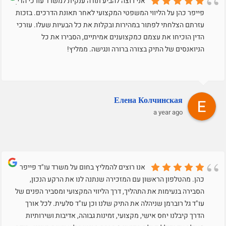
אני רוצה להביע תודה ענקית למשרד עורכי הדין
פייפר כהן על הליווי המשפטי המקצועי לאחר תאונת הדרכים. בזכות
עזרתם הצלחתי לפתור במהירות ובקלות את כל הבעיות שעלו. עורכי
הדין הוכיחו את עצמם כמקצוענים אמיתיים, הסבירו את כל
הניואנסים של התיק בצורה ברורה ונגישה. ממליץ!
Елена Колчинская
a year ago
אנו רוצים להמליץ בחום על משרד עו"ד פייפר
כהן. מהטלפון הראשון עם המזכירה שנתנה לנו את הרקע הנכון,
הסבירה בנעימות את התהליך, דרך הליווי המקצועי ומסביר הפנים של
עו"ד גל רוברמן שניהלה את התיק שלנו וכן עו"ד סלעית. לכל אורך
הדרך קיבלנו יחס אישי, מקצועי, זמינות גבוהה, אדיבות ושירותיות