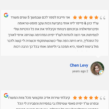
אני חייבת לספר לכם שבמשך 5 שנים משרד
עו״ד כהן & פייפר ליוו אותי בתביעת נכות עקב פוסט-טראומה
ופיברומיאלגיה ובזכותם ניצחתי וקיבלתי את את כל הזכויות שלי
לצמיתות.אני רוצה להודות לעו״ד יפית המדהימה שהיתה איתי לאורך
כל התהליך, היא היתה הפה שלי כשהשתתקתי וכשהיה לי קשה לדבר
מול ביטוח לאומי, היא תמכה בי וליוותה אותי בכל כך הרבה רכות
ואהבה. לעולם לא אשכח אותך יפית.
Chen Levy
2 years ago
קיבלתי שירות אדיב ומקצועי מכל צוות המשרד
ובפרט עו"ד יפית סאסי שטיפלה בי במסירות והסבירה לי הכל