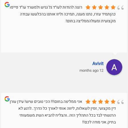
רוצה להודות לעו״ד גל גניש ולמשרד עו״ד פייפר
כהןתמיד עזרו, נתנו מענה, תמיכה וליוו אותנו בהכלעשו עבודה
מקצועית ומעולהממליצה בחום!
Avivit
12 months ago
אני ממליצה בחום!!! הכי טובים שיש! עידן עורך
דין מקצועי, זמין לשאלות, ליווה אותי לאורך כל הדרך..לרגע לא
הרגשתי לבד בכל התהליך הזה..והצליח להביא השיג משמעותי
בתיק.אני מודה לכם!!