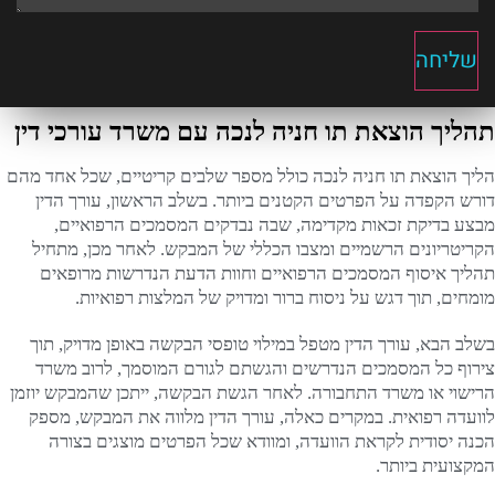
שליחה
תהליך הוצאת תו חניה לנכה עם משרד עורכי דין
הליך הוצאת תו חניה לנכה כולל מספר שלבים קריטיים, שכל אחד מהם
דורש הקפדה על הפרטים הקטנים ביותר. בשלב הראשון, עורך הדין
מבצע בדיקת זכאות מקדימה, שבה נבדקים המסמכים הרפואיים,
הקריטריונים הרשמיים ומצבו הכללי של המבקש. לאחר מכן, מתחיל
תהליך איסוף המסמכים הרפואיים וחוות הדעת הנדרשות מרופאים
מומחים, תוך דגש על ניסוח ברור ומדויק של המלצות רפואיות.
בשלב הבא, עורך הדין מטפל במילוי טופסי הבקשה באופן מדויק, תוך
צירוף כל המסמכים הנדרשים והגשתם לגורם המוסמך, לרוב משרד
הרישוי או משרד התחבורה. לאחר הגשת הבקשה, ייתכן שהמבקש יוזמן
לוועדה רפואית. במקרים כאלה, עורך הדין מלווה את המבקש, מספק
הכנה יסודית לקראת הוועדה, ומוודא שכל הפרטים מוצגים בצורה
המקצועית ביותר.