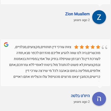
Zion Muallem
2 years ago
צוות עורכי דין תותחים,מקצועים,סבלניים,
מוכשרים,היה לנו שווה להגיע אליכם מהדרום לכפר סבא,תודה
לעורכת דין גל רוברמן שטיפלה בתיק של אמי,במסירות בנאמנות
ובמקצועיות,לא פשוט להתנהל מול ביטוח לאומי ללא עזרתכם,אתם
אלופים,ממליצה בחום ובאהבה לכל מי שירצה עורכי דין
כרישים,וכמובן יצאנו מרוצים מהטיפול עלו והצליחו אתם ראויים
לזה.תודה רבה רבה
היוו'ט בלטה
2 years ago