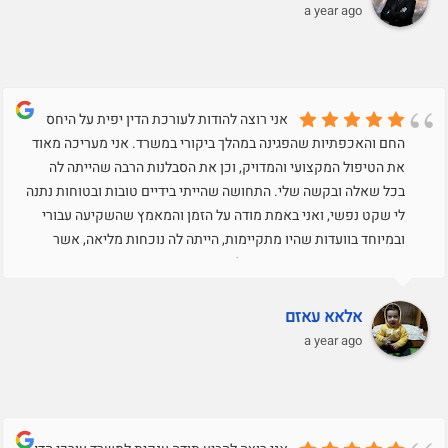
a year ago
אני רוצה להודות לעורכת הדין יפית על היחס
החם והאכפתיות שהפגינה במהלך ביקורי במשרד. אני מעריכה מאוד
את הטיפול המקצועי והמדויק, וכן את הסבלנות הרבה שהייתה לה
בכל שאלה ובקשה שלי. התחושה שהייתי בידיים טובות ובטוחות נתנה
לי שקט נפשי, ואני באמת מודה על הזמן והמאמץ שהשקיעה עבורי
ובמיוחד בוועדות שהיו מתקיימות, הייתה לה נוכחות מליאה, אשר
דיברה והעמידה את העמדה שלי בצורה מצויינת ומאוד
מקצועית..תודה רבה על הכל.בכבוד רב,עאזם שרוק
אלאא עאזם
a year ago