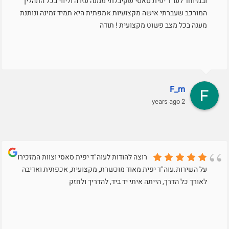
ובמיוחד לעו״ד יפית סאסי שקיבלתי ממנה עזרה וליווי בכל התהליך
המורכב שעברתי אישה מקצועיות אמפתית היא תמיד זמינה ונותנת
מענה בכל מצב פשוט מקצועית ! תודה
F_m
2 years ago
רוצה להודות לעוה"ד יפית סאסי וצוות המזכירות
על השירות.עוה"ד יפית מאוד מוכשרת, מקצועית, אכפתית ואדיבה
לאורך כל הדרך, הייתה איתי יד ביד, להדריך ולחזק