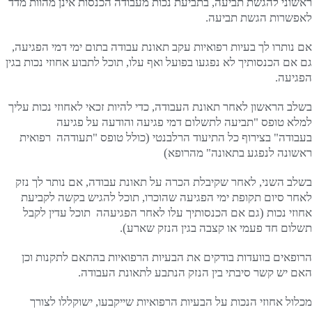
ראשוני להגשת תביעה, בתביעת נכות מעבודה הכנסות אינן מהוות מדד
לאפשרות הגשת תביעה.
אם נותרו לך בעיות רפואיות עקב תאונת עבודה בתום ימי דמי הפגיעה,
גם אם הכנסותיך לא נפגעו בפועל ואף עלו, תוכל לתבוע אחוזי נכות בגין
הפגיעה.
בשלב הראשון לאחר תאונת העבודה, כדי להיות זכאי לאחוזי נכות עליך
למלא טופס "תביעה לתשלום דמי פגיעה והודעה על פגיעה
בעבודה" בצירוף כל התיעוד הרלבנטי (כולל טופס "תעודהה רפואית
ראשונה לנפגע בתאונה" מהרופא)
בשלב השני, לאחר שקיבלת הכרה על תאונת עבודה, אם נותר לך נזק
לאחר סיום תקופת ימי הפגיעה שהוכרו, תוכל להגיש בקשה לקביעת
אחוזי נכות (גם אם הכנסותיך עלו לאחר הפגיעהה תוכל עדין לקבל
תשלום חד פעמי או קצבה בגין הנזק שארע).
הרופאים בוועדות בודקים את הבעיות הרפואיות בהתאם לתקנות וכן
האם יש קשר סיבתי בין הנזק הנתבע לתאונת העבודה.
מכלול אחוזי הנכות על הבעיות הרפואיות שייקבעו, ישוקללו לצורך