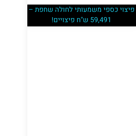
פיצוי כספי משמעותי לחולה שחפת –
59,491 ש"ח פיצויים!