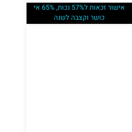
אישור זכאות ל57% נכות, 65% אי
כושר וקצבה לשנה