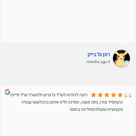
רונן גל בייק
4 months ago
רוצה להודות לעו״ד גל גניש ולמשרד עו״ד פייפר
כהןתמיד עזרו, נתנו מענה, תמיכה וליוו אותנו בהכלעשו עבודה
מקצועית ומעולהממליצה בחום!