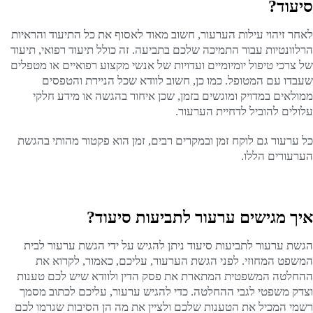
סיעוד?
לאחר זיהוי עילות הערעור, חשוב מאוד לאסוף את כל התיעוד והראיות
הרלוונטיות עבור התמיכה שלכם בתביעה. זה כולל תיעוד רפואי, תיעוד
של צרכי טיפול יומיומיים ועדויות של אנשי מקצוע רפואיים או מטפלים
שעבדו עם המטופל. כמו כן, חשוב לוודא שכל הניירת והטפסים
ממולאים במדויק ומוגשים בזמן, שכן איחור בהגשה או מידע חלקי
עלולים להוביל לדחיית הערעור.
כל ערעור גם לוקח זמן ובמקרים רבים, זמן הוא פקטור מהותי בהגשת
הערעורים הללו.
איך מגישים ערעור לתביעות סיעוד?
הגשת ערעור לתביעות סיעוד ניתן להגיש על ידי הגשת ערעור לבית
המשפט המחוזי. לפני הגשת הערעור, עליכם, כאמור, לקרוא את
ההחלטה המשפטית המתארת את פסק הדין ולוודא שיש לכם טענות
וצדק משפטי לגבי ההחלטה. כדי להגיש ערעור, עליכם לכתוב מסמך
רשמי המכיל את הטענות שלכם ולציין את מה הן הסיבות שגרמו לכם