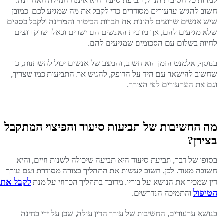
למרות כל הסיבות הנ"ל, תביעת סיעוד היא איננה המילה האחרונה.
חשוב להגיש ערעורים מסודרים כדי לקבל את מה שמגיע לכם. כמובן
שיש אנשים שרוצים להונות את חברות הביטוח והמדינה ולקבל כספים
שלא מגיעים להם, אך מרבית האנשים הם ישרים וכאלו שרק רוצים
לחיות בשלום עם הסכומים שמגיעים להם.
בנוסף, אלמנט הזמן הוא חשוב, והמצב של אנשים יכול להשתנות, כך
שחשוב להישאר עם היד על הדופק, להגיש את התביעות כמו שצריך,
וגם את הערעורים לפי הצורך.
מה החשיבות של תביעות סיעוד והפיצוי המתקבל
בצידן?
בסופו של דבר, תביעת סיעוד היא תביעה שיכולה לשנות חיים, והיא
חשובה מאוד. לכן, חשוב לעשות את התהליך בצורה מסודרת ועם עורך
לקבל את
דין שמכיר את הנושא על בוריו. מדובר בתהליך הכרחי על מנת
הטיפול
והתמיכה הנדרשים.
בנושא ערעורים, החשיבות של עורך הדין עולה, שכן על ידי בחינה