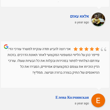
דיברה והעמידה את העמדה שלי בצורה מצויינת ומאוד
מקצועית..תודה רבה על הכל.בכבוד רב,עאזם שרוק
אלאא עאזם
a year ago
אני רוצה להביע תודה ענקית למשרד עורכי הדין
פייפר כהן על הליווי המשפטי המקצועי לאחר תאונת הדרכים. בזכות
עזרתם הצלחתי לפתור במהירות ובקלות את כל הבעיות שעלו. עורכי
הדין הוכיחו את עצמם כמקצוענים אמיתיים, הסבירו את כל
הניואנסים של התיק בצורה ברורה ונגישה. ממליץ!
Елена Колчинская
a year ago