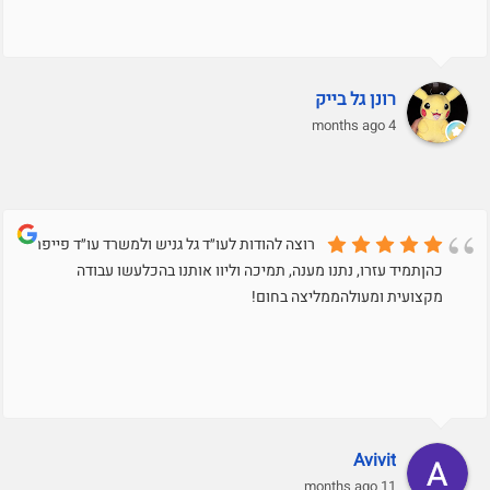
רונן גל בייק
4 months ago
רוצה להודות לעו״ד גל גניש ולמשרד עו״ד פייפר
כהןתמיד עזרו, נתנו מענה, תמיכה וליוו אותנו בהכלעשו עבודה
מקצועית ומעולהממליצה בחום!
Avivit
11 months ago