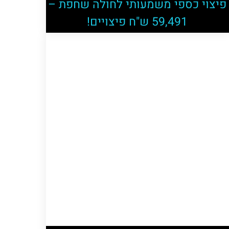
פיצוי כספי משמעותי לחולה שחפת –
59,491 ש"ח פיצויים!