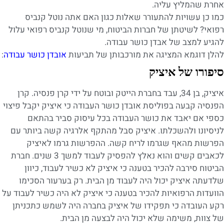
אחרת שהמליץ עליה.
כמו כן עשויות להתעורר שאלות כגון האם אתה נוטל קנביס
רפואי? לשיטתן של חברות הביטוח, מי שנוטל קנביס רפואי עלול
להגיע למצב של אבדן כושר עבודה.
להלן דוגמא המציגה את מורכבותן של תביעות
אובדן כושר עבודה
:
סיפורו של איציק
איציק, בן 34, עבד בחברת הייטק ובוטח על ידי קרן פנסיה. קרן
הפנסיה קבעה בפוליסת אובדן כושר העבודה כי איציק יקבל פיצוי
כספי אם יאבד את כושר העבודה בכל עיסוק סביר בהתאם
לניסיונו ולהשכלתו. איציק סבל מהתקף אלרגיה קשה ביותר עם
הפרשות מהאף שגרמו לריח קשה. ההפרשות גרמו לאיציק
לכאבים קשים והוא נאלץ להפסיק לעבוד למשך 3 שנים. חברת
הביטוח סירבה להכיר בטענה כי איציק לא כשיר לעבוד, כיוון
שלדעתה איציק יכול היה לעבוד מן הבית. רק בערעור הסכימו
הוועדות הרפואיות להכיר בטענה כי איציק לא היה כשיר לעבוד על
רקע העובדה כי תפקידו של איציק בחברה היה לשמש כתכניתן
של צוות, משימה שלא יכול היה לבצעה מן הבית.