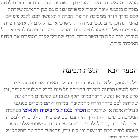
הרשות המאשרת במשרד הביטחון. רשות זו תעניק לכם את הזכות להיות
מוכרים כנפגעי איבה ולזכות לפיצויים שונים גם בגין התאונה שקרתה
לכם בדרך חזרה ממסיבת התופת. הכרה זו תאפשר לכם לקבל פיצויים
מהמדינה וכן סיוע נפשי במידה ותרגישו כי אתם זקוקים לו. אנשי הצוות
המיומנים שלנו ישמחו לסייע לכם בהגשת תביעה זו, וידאגו לבצע את כל
הנדרש לכך על הצד הטוב ביותר, בכדי שתוכלו לקבל במהירות את הסיוע
האיכותי ביותר.
הצעד הבא – הגשת תביעה
על פי החוק, כל אזרח אשר נפגע בפעולת האיבה או כתוצאה ממנה –
זכאי להגיש תביעה למשרד הביטחון על מנת לקבל תשלומי פיצויים, וכן
סיוע פיזי או נפשי. הדבר כמובן תקף גם בנוגע לפיצויים מהתאונה
שקרתה לכם בדרך חזרה מהמסיבה. במידה ואתם מוכרים כנפגעי
הכרה בנכות מהביטוח הלאומי
פעולות איבה או שקיבלתם
בעקבות
המסיבה ברעים – התהליך יהיה עבורכם פשוט יותר, לכן כדאי לעשות
זאת. לצורך כך, תוכלו להיעזר בייצוג של הצוות המשפטי שלנו, אשר
ישמחו לסייע לכם ברגישות ובמקצועיות, עד אשר התביעה תתקבל על
הצד הטוב יותר.