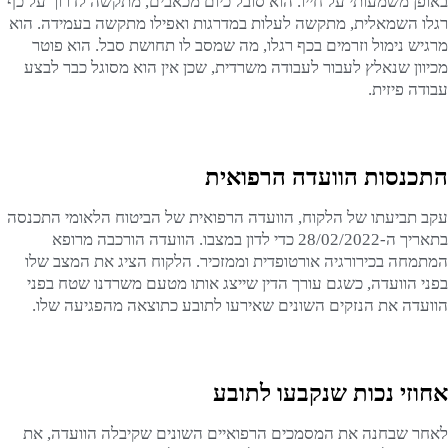
באופן משמעותי על חייו. הוא סובל כיום מכאבים, מתקשה לדרוך על כף
רגלו השמאלית, מתקשה לעלות במדרגות ואפילו מתקשה בעמידה. הוא
מרגיש נימול וזרמים בכף רגלו, מה שמסב לו תחושת סבל. הוא פוטר
מכיוון שנאלץ לעבור לעבודה משרדית, שכן אין הוא מסוגל כבר לבצע
עבודה פיזית.
התכנסות הוועדה הרפואית
עקב תביעתו של הלקוח, הוועדה הרפואית של הביטוח הלאומי התכנסה
בתאריך ה-28/02/2022 כדי לדון במצבו. הוועדה הורכבה מרופא
המתמחה בכירורגיה אורטופדית וממזכיר. הלקוח הציג את המצב שלו
בפני הוועדה, כשגם עורך הדין שייצג אותו מטעם משרדנו שטח בפני
הוועדה את הנזקים השונים שאירעו לתובע כתוצאה מהפגיעה שלו.
אחוזי נכות שנקבעו לתובע
לאחר שבחנה את המסמכים הרפואיים השונים שקיבלה הוועדה, את