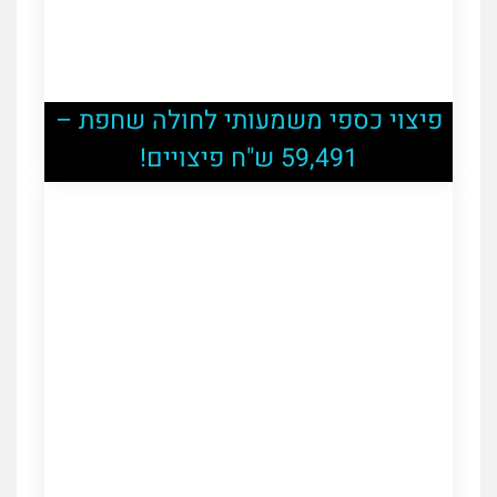
פיצוי כספי משמעותי לחולה שחפת –
59,491 ש"ח פיצויים!