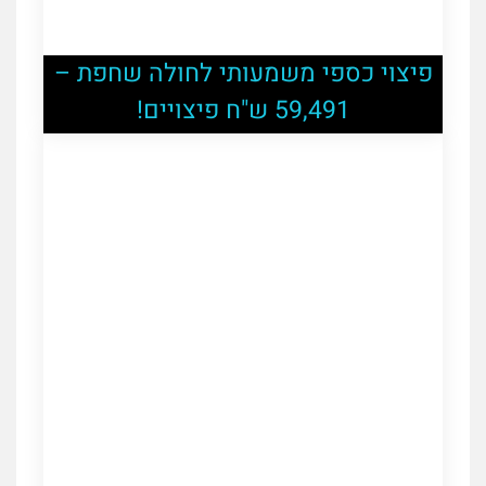
פיצוי כספי משמעותי לחולה שחפת –
59,491 ש"ח פיצויים!