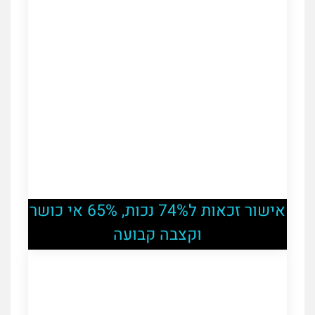
אישור זכאות ל74% נכות, 65% אי כושר
וקצבה קבועה