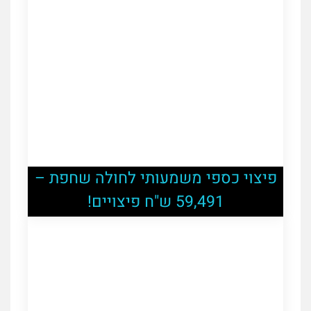
פיצוי כספי משמעותי לחולה שחפת –
59,491 ש"ח פיצויים!