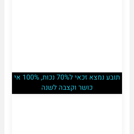
תובע נמצא זכאי ל70% נכות, 100% אי
כושר וקצבה לשנה