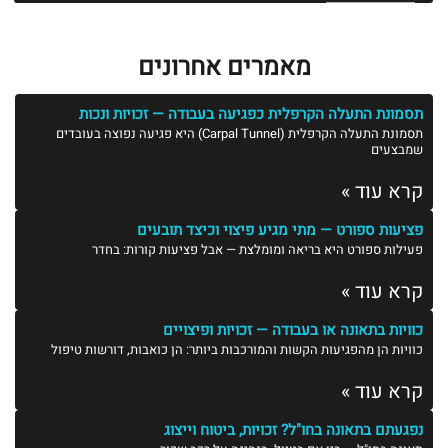
מאמרים אחרונים
תסמונת התעלה הקרפלית כפגיעה בעבודה — זכויות ונכות
תסמונת התעלה הקרפלית (Carpal Tunnel) היא פגיעה נפוצה בעובדים
שמבצעים
קרא עוד »
פציעות ספורט — מתי מגיע פיצוי וכיצד תובעים
פעילות ספורט היא בריאה ומומלצת — אבל פציעות קורות: בחדר
קרא עוד »
כוויות בתאונה או בעבודה — זכויות ופיצויים
כוויות הן מהפגיעות הקשות והמורכבות ביותר: הן כואבות, דורשות טיפול
קרא עוד »
נפגעתם בתאונה בחו"ל? זכויות, ביטוח וייצוג