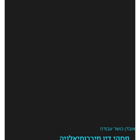
אובדן כושר עבודה
פסקי דין פיברומיאלגיה