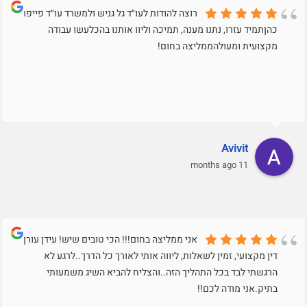
רוצה להודות לעו״ד גל גניש ולמשרד עו״ד פייפר
כהןתמיד עזרו, נתנו מענה, תמיכה וליוו אותנו בהכלעשו עבודה
מקצועית ומעולהממליצה בחום!
Avivit
11 months ago
אני ממליצה בחום!!! הכי טובים שיש! עידן עורך
דין מקצועי, זמין לשאלות, ליווה אותי לאורך כל הדרך..לרגע לא
הרגשתי לבד בכל התהליך הזה..והצליח להביא השיג משמעותי
בתיק.אני מודה לכם!!