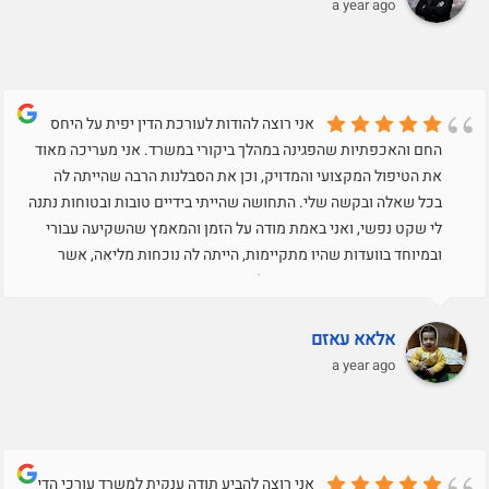
a year ago
אני רוצה להודות לעורכת הדין יפית על היחס
החם והאכפתיות שהפגינה במהלך ביקורי במשרד. אני מעריכה מאוד
את הטיפול המקצועי והמדויק, וכן את הסבלנות הרבה שהייתה לה
בכל שאלה ובקשה שלי. התחושה שהייתי בידיים טובות ובטוחות נתנה
לי שקט נפשי, ואני באמת מודה על הזמן והמאמץ שהשקיעה עבורי
ובמיוחד בוועדות שהיו מתקיימות, הייתה לה נוכחות מליאה, אשר
דיברה והעמידה את העמדה שלי בצורה מצויינת ומאוד
מקצועית..תודה רבה על הכל.בכבוד רב,עאזם שרוק
אלאא עאזם
a year ago
אני רוצה להביע תודה ענקית למשרד עורכי הדין