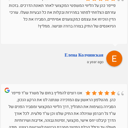
פייפר כהן על הליווי המשפטי המקצועי לאחר תאונת הדרכים. בזכות
עזרתם הצלחתי לפתור במהירות ובקלות את כל הבעיות שעלו. עורכי
הדין הוכיחו את עצמם כמקצוענים אמיתיים, הסבירו את כל
הניואנסים של התיק בצורה ברורה ונגישה. ממליץ!
Елена Колчинская
a year ago
אנו רוצים להמליץ בחום על משרד עו"ד פייפר
כהן. מהטלפון הראשון עם המזכירה שנתנה לנו את הרקע הנכון,
הסבירה בנעימות את התהליך, דרך הליווי המקצועי ומסביר הפנים של
עו"ד גל רוברמן שניהלה את התיק שלנו וכן עו"ד סלעית. לכל אורך
הדרך קיבלנו יחס אישי, מקצועי, זמינות גבוהה, אדיבות ושירותיות
מעולה עד וכולל קבלת הפיצוי מחברת הביטוח לשביעות רצוננו. תודה