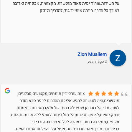
על השירות.עוה"ד יפית מאוד מוכשרת, מקצועית, אכפתית ואדיבה
לאורך כל הדרך, הייתה איתי יד ביד, להדריך ולחזק
Zion Muallem
2 years ago
צוות עורכי דין תותחים,מקצועים,סבלניים,
מוכשרים,היה לנו שווה להגיע אליכם מהדרום לכפר סבא,תודה
לעורכת דין גל רוברמן שטיפלה בתיק של אמי,במסירות בנאמנות
ובמקצועיות,לא פשוט להתנהל מול ביטוח לאומי ללא עזרתכם,אתם
אלופים,ממליצה בחום ובאהבה לכל מי שירצה עורכי דין
כרישים,וכמובן יצאנו מרוצים מהטיפול עלו והצליחו אתם ראויים