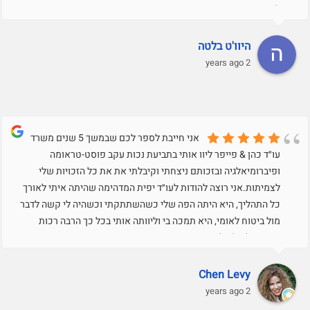
לזה.תודה רבה רבה
היוו'ט בלטה
2 years ago
אני חייבת לספר לכם שבמשך 5 שנים משרד
עו״ד כהן & פייפר ליוו אותי בתביעת נכות עקב פוסט-טראומה
ופיברומיאלגיה ובזכותם ניצחתי וקיבלתי את את כל הזכויות שלי
לצמיתות.אני רוצה להודות לעו״ד יפית המדהימה שהיתה איתי לאורך
כל התהליך, היא היתה הפה שלי כשהשתתקתי וכשהיה לי קשה לדבר
מול ביטוח לאומי, היא תמכה בי וליוותה אותי בכל כך הרבה רכות
ואהבה. לעולם לא אשכח אותך יפית.
Chen Levy
2 years ago