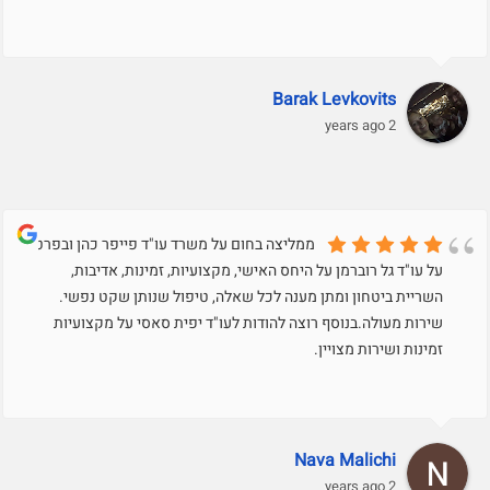
Barak Levkovits
2 years ago
ממליצה בחום על משרד עו"ד פייפר כהן ובפרט
על עו"ד גל רוברמן על היחס האישי, מקצועיות, זמינות, אדיבות,
השריית ביטחון ומתן מענה לכל שאלה, טיפול שנותן שקט נפשי.
שירות מעולה.בנוסף רוצה להודות לעו"ד יפית סאסי על מקצועיות
זמינות ושירות מצויין.
Nava Malichi
2 years ago