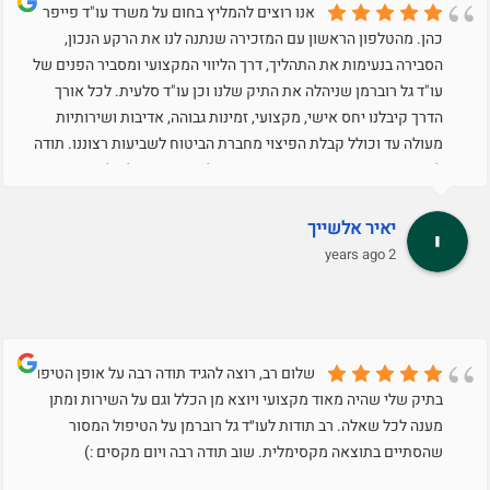
אנו רוצים להמליץ בחום על משרד עו"ד פייפר
כהן. מהטלפון הראשון עם המזכירה שנתנה לנו את הרקע הנכון,
הסבירה בנעימות את התהליך, דרך הליווי המקצועי ומסביר הפנים של
עו"ד גל רוברמן שניהלה את התיק שלנו וכן עו"ד סלעית. לכל אורך
הדרך קיבלנו יחס אישי, מקצועי, זמינות גבוהה, אדיבות ושירותיות
מעולה עד וכולל קבלת הפיצוי מחברת הביטוח לשביעות רצוננו. תודה
לחדווה המקסימה שסייעה בסיום התהליך. משרד של אלופים!
יאיר אלשייך
2 years ago
שלום רב, רוצה להגיד תודה רבה על אופן הטיפול
בתיק שלי שהיה מאוד מקצועי ויוצא מן הכלל וגם על השירות ומתן
מענה לכל שאלה. רב תודות לעו״ד גל רוברמן על הטיפול המסור
שהסתיים בתוצאה מקסימלית. שוב תודה רבה ויום מקסים :)