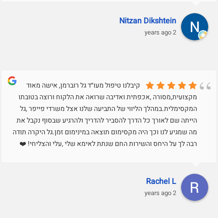
Nitzan Dikshtein
2 years ago
קיבלנו טיפול מעו״ד גל רוברמן, אישה מאוד
מקצועית,מסורה ,אכפתית ואדיבה שרואה את הלקוח ורוצה בטובתו
המקסימלית.במהלך הליווי של התביעה שלנו אצל משרדי פייפר ,גל
הייתה שם לאורך כל הדרך להסביר להדריך ולהרגיע שבסוף נקבל את
מה שמגיע לנו וכך היה מקסימום תוצאה במינימום זמן.גל היקרה תודה
רבה לך על היחס והשירות החם שנתת לאימא שלי ,עלי והצליחי! ❤️
Rachel L
2 years ago