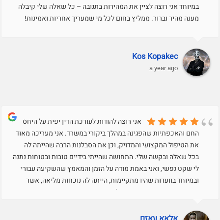
במיוחד אני רוצה לציין את המהירות בתגובה – כל שאלה שלי קיבלה
מענה מהיר וברור. ממליץ בחום לכל מי שמעריך אחריות ואמינות!
Kos Kopakec
a year ago
אני רוצה להודות לעורכת הדין יפית על היחס
החם והאכפתיות שהפגינה במהלך ביקורי במשרד. אני מעריכה מאוד
את הטיפול המקצועי והמדויק, וכן את הסבלנות הרבה שהייתה לה
בכל שאלה ובקשה שלי. התחושה שהייתי בידיים טובות ובטוחות נתנה
לי שקט נפשי, ואני באמת מודה על הזמן והמאמץ שהשקיעה עבורי
ובמיוחד בוועדות שהיו מתקיימות, הייתה לה נוכחות מליאה, אשר
דיברה והעמידה את העמדה שלי בצורה מצויינת ומאוד
מקצועית..תודה רבה על הכל.בכבוד רב,עאזם שרוק
אלאא עאזם