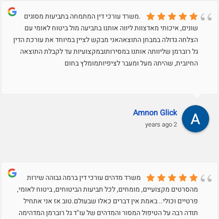
.משרד עורכי דין המתמחה בתביעות מסוגים
שונים, איכותי מאדצוות ליווה אותנו בתביעה מול ביטוח לאומי עם
הצלחה גדולה במבחן התוצאהאני מבקש לציין במיוחד את עורכת הדין
גל רוברמן שליוותה אותנו במסירותובמקצועיות עד לקבלת התוצאה
החיובית, שהיתה מעל ומעבר לציפיותמומלץ בחום
Amnon Glick
2 years ago
משרד מדהים עורכי דין ברמה גבוהה שירות
מהסרטים מקצועיים, מומחים, לכל תביעות הביטוחים, ביטוח לאומי,
פרטיים וכולי.. באמת אין דברים כאלו שבעולם.טוב אז אני אתחיל
תודה רבה על הטיפול המסור והמדהים של עו"ד גל רוברמן המדהימה