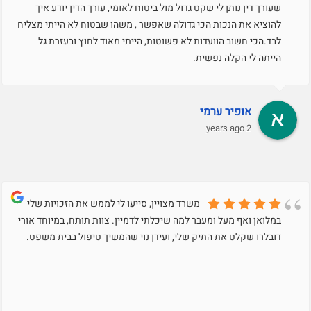
שעורך דין נותן לי שקט גדול מול ביטוח לאומי, עורך הדין יודע איך
להוציא את הנכות הכי גדולה שאפשר , משהו שבטוח לא הייתי מצליח
לבד.הכי חשוב הוועדות לא פשוטות, הייתי מאוד לחוץ ובעזרת גל
הייתה לי הקלה נפשית.
אופיר ערמי
2 years ago
משרד מצויין, סייעו לי לממש את הזכויות שלי
במלואן ואף מעל ומעבר למה שיכלתי לדמיין. צוות תותח, במיוחד אורי
דובלרו שקלט את התיק שלי, ועידן נוי שהמשיך טיפול בבית משפט.