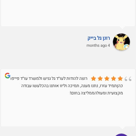
רונן גל בייק
4 months ago
רוצה להודות לעו״ד גל גניש ולמשרד עו״ד פייפר
כהןתמיד עזרו, נתנו מענה, תמיכה וליוו אותנו בהכלעשו עבודה
מקצועית ומעולהממליצה בחום!