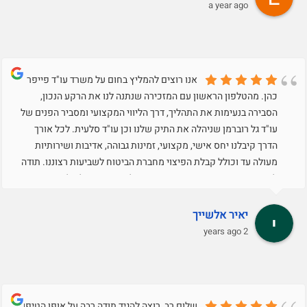
a year ago
אנו רוצים להמליץ בחום על משרד עו"ד פייפר
כהן. מהטלפון הראשון עם המזכירה שנתנה לנו את הרקע הנכון,
הסבירה בנעימות את התהליך, דרך הליווי המקצועי ומסביר הפנים של
עו"ד גל רוברמן שניהלה את התיק שלנו וכן עו"ד סלעית. לכל אורך
הדרך קיבלנו יחס אישי, מקצועי, זמינות גבוהה, אדיבות ושירותיות
מעולה עד וכולל קבלת הפיצוי מחברת הביטוח לשביעות רצוננו. תודה
לחדווה המקסימה שסייעה בסיום התהליך. משרד של אלופים!
יאיר אלשייך
2 years ago
שלום רב, רוצה להגיד תודה רבה על אופן הטיפול