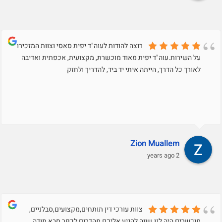
רוצה להודות לעוה"ד יפית סאסי וצוות המזכירות
על השירות.עוה"ד יפית מאוד מוכשרת, מקצועית, אכפתית ואדיבה
לאורך כל הדרך, הייתה איתי יד ביד, להדריך ולחזק
Zion Muallem
2 years ago
צוות עורכי דין תותחים,מקצועים,סבלניים,
מוכשרים,היה לנו שווה להגיע אליכם מהדרום לכפר סבא,תודה