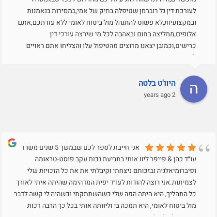
לעורכת דין גל רוברמן שטיפלה בתיק של אמי,במסירות בנאמנות
ובמקצועיות,לא פשוט להתנהל מול ביטוח לאומי ללא עזרתכם,אתם
אלופים,ממליצה בחום ובאהבה לכל מי שירצה עורכי דין
כרישים,וכמובן יצאנו מרוצים מהטיפול עלו והצליחו אתם ראויים
לזה.תודה רבה רבה
היוו'ט בלטה
2 years ago
אני חייבת לספר לכם שבמשך 5 שנים משרד
עו״ד כהן & פייפר ליוו אותי בתביעת נכות עקב פוסט-טראומה
ופיברומיאלגיה ובזכותם ניצחתי וקיבלתי את את כל הזכויות שלי
לצמיתות.אני רוצה להודות לעו״ד יפית המדהימה שהיתה איתי לאורך
כל התהליך, היא היתה הפה שלי כשהשתתקתי וכשהיה לי קשה לדבר
מול ביטוח לאומי, היא תמכה בי וליוותה אותי בכל כך הרבה רכות