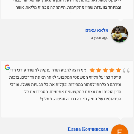
לי שקט נפשי, ואני באמת מודה על הזמן והמאמץ שהשקיעה עבורי
ובמיוחד בוועדות שהיו מתקיימות, הייתה לה נוכחות מליאה, אשר
דיברה והעמידה את העמדה שלי בצורה מצויינת ומאוד
מקצועית..תודה רבה על הכל.בכבוד רב,עאזם שרוק
אלאא עאזם
a year ago
אני רוצה להביע תודה ענקית למשרד עורכי הדין
פייפר כהן על הליווי המשפטי המקצועי לאחר תאונת הדרכים. בזכות
עזרתם הצלחתי לפתור במהירות ובקלות את כל הבעיות שעלו. עורכי
הדין הוכיחו את עצמם כמקצוענים אמיתיים, הסבירו את כל
הניואנסים של התיק בצורה ברורה ונגישה. ממליץ!
Елена Колчинская