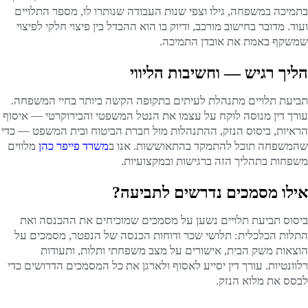
בתמיכה במשפחה, גילו וצפי שנות העבודה שנותרו לו, מספר התלויים
ועוד. מדובר בחישוב מורכב, ודיוק בו הוא ההבדל בין פיצוי חלקי לפיצוי
שמשקף באמת את אובדן התמיכה.
הליך רגיש — וחשיבות הליווי
תביעת תלויים מתנהלת לעיתים בתקופה הקשה ביותר בחיי המשפחה.
עורך דין מנוסה לוקח על עצמו את הנטל המשפטי והבירוקרטי — איסוף
הראיות, ביסוס הנזק, ההתנהלות מול חברת הביטוח ובית המשפט — כדי
שהמשפחה תוכל להתמקד בהתאוששות. אנו ב
משרד פייפר כהן
מלווים
משפחות בתהליך הזה ברגישות ובמקצועיות.
אילו מסמכים נדרשים לתביעה?
ביסוס תביעת תלויים נשען על מסמכים שמוכיחים את ההכנסה ואת
התלות הכלכלית: תלושי שכר ודוחות הכנסה של הנפטר, מסמכים על
הוצאות משק הבית, אישורים על מצב משפחתי ותלות, ותעודות
רלוונטיות. עורך דין יסייע לאסוף ולארגן את כל המסמכים הדרושים כדי
לבסס את מלוא הנזק.