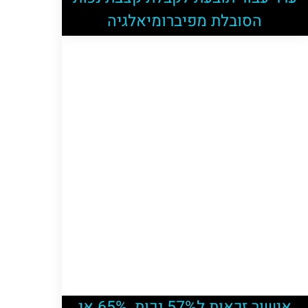
הסובלת מפיברומיאלגיה
אישור זכאות ל57% נכות, 65% אי