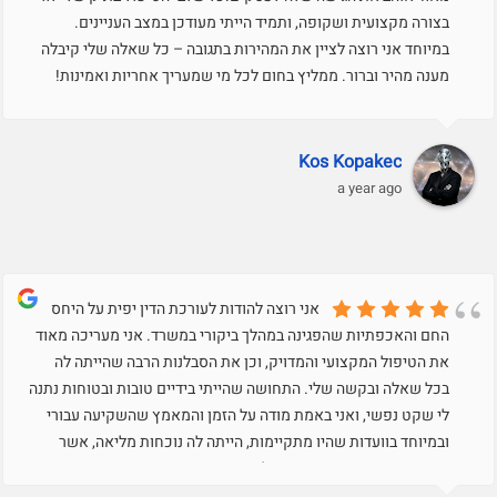
בצורה מקצועית ושקופה, ותמיד הייתי מעודכן במצב העניינים.
במיוחד אני רוצה לציין את המהירות בתגובה – כל שאלה שלי קיבלה
מענה מהיר וברור. ממליץ בחום לכל מי שמעריך אחריות ואמינות!
Kos Kopakec
a year ago
אני רוצה להודות לעורכת הדין יפית על היחס
החם והאכפתיות שהפגינה במהלך ביקורי במשרד. אני מעריכה מאוד
את הטיפול המקצועי והמדויק, וכן את הסבלנות הרבה שהייתה לה
בכל שאלה ובקשה שלי. התחושה שהייתי בידיים טובות ובטוחות נתנה
לי שקט נפשי, ואני באמת מודה על הזמן והמאמץ שהשקיעה עבורי
ובמיוחד בוועדות שהיו מתקיימות, הייתה לה נוכחות מליאה, אשר
דיברה והעמידה את העמדה שלי בצורה מצויינת ומאוד
מקצועית..תודה רבה על הכל.בכבוד רב,עאזם שרוק