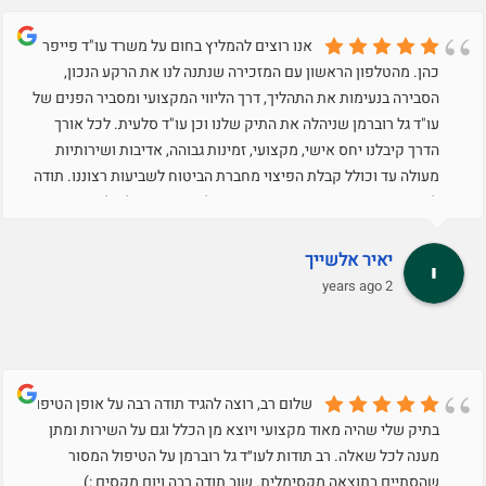
אנו רוצים להמליץ בחום על משרד עו"ד פייפר
כהן. מהטלפון הראשון עם המזכירה שנתנה לנו את הרקע הנכון,
הסבירה בנעימות את התהליך, דרך הליווי המקצועי ומסביר הפנים של
עו"ד גל רוברמן שניהלה את התיק שלנו וכן עו"ד סלעית. לכל אורך
הדרך קיבלנו יחס אישי, מקצועי, זמינות גבוהה, אדיבות ושירותיות
מעולה עד וכולל קבלת הפיצוי מחברת הביטוח לשביעות רצוננו. תודה
לחדווה המקסימה שסייעה בסיום התהליך. משרד של אלופים!
יאיר אלשייך
2 years ago
שלום רב, רוצה להגיד תודה רבה על אופן הטיפול
בתיק שלי שהיה מאוד מקצועי ויוצא מן הכלל וגם על השירות ומתן
מענה לכל שאלה. רב תודות לעו״ד גל רוברמן על הטיפול המסור
שהסתיים בתוצאה מקסימלית. שוב תודה רבה ויום מקסים :)