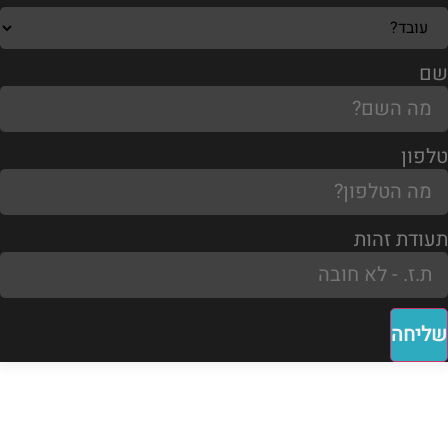
שם
טלפון
תעודת זהות
שליחה