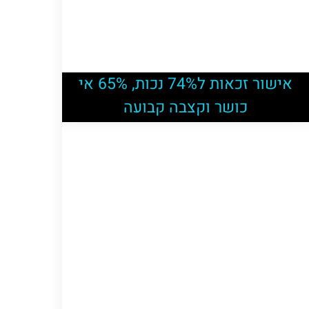
אישור זכאות ל74% נכות, 65% אי
כושר וקצבה קבועה