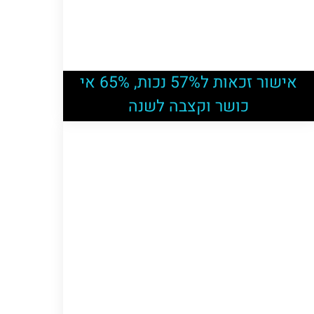
אישור זכאות ל57% נכות, 65% אי
כושר וקצבה לשנה