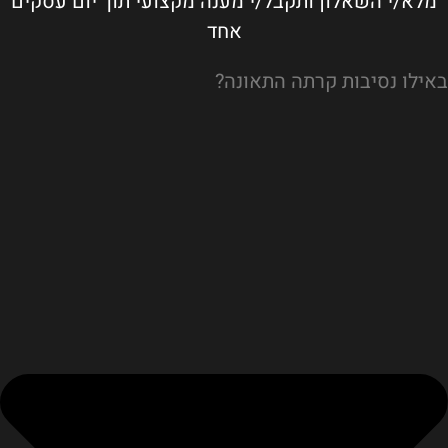
מלא/י השאלון ותקבל/י מענה מקצועי תוך יום עסקים
אחד
באילו נסיבות קרתה התאונה?