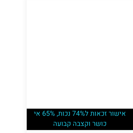
אישור זכאות ל74% נכות, 65% אי
כושר וקצבה קבועה