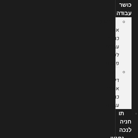
כושר
עבודה
תביעת
אובדן
כושר
עבודה
לקרן
פנסיה
עורך
דין
אובדן
כושר
עבודה
תו
חניה
לנכה