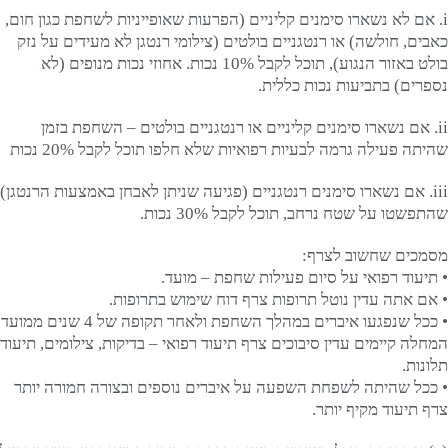
i. אם לא נשארו סימנים קליניים (הפרעות שאופייניות לשחפת כגון חום,
כאבים, חולשה) או רנטגניים בולטים (צילומי רנטגן לא מעידים על נזק
בולט באזור הנגוע), תוכל לקבל 10% נכות. אחוזי נכות מנופים (לא
נספרים) בתביעות נכות כללית.
ii. אם נשארו סימנים קליניים או רנטגניים בולטים – השחפת בזמן
שהיתה פעילה גרמה לבעיות רפואיות שלא חלפו תוכל לקבל 20% נכות
iii. אם נשארו סימנים רנטגניים (פגיעה שניתן לאבחן באמצעות הרנטגן)
שהתפשטו על שטח נרחב, תוכל לקבל 30% נכות.
מסמכים שחשוב לצרף:
• תיעוד רפואי על סיום פעילות שחפת – מועד.
• אם אתה עדין נוטל תרופות צרף דוח שימוש בתרופות.
• ככל שנפגעו איברים במהלך השחפת ולאחר תקופה של 4 שנים ממועד
המחלה קיימים עדין סיבוכים צרף תיעוד רפואי – בדיקות, צילומים, תיעוד
תלונות.
• ככל שהיתה לשפחת השפעה על איברים נוספים ובצורה חמורה יותר
צרף תיעוד מקיף יותר.