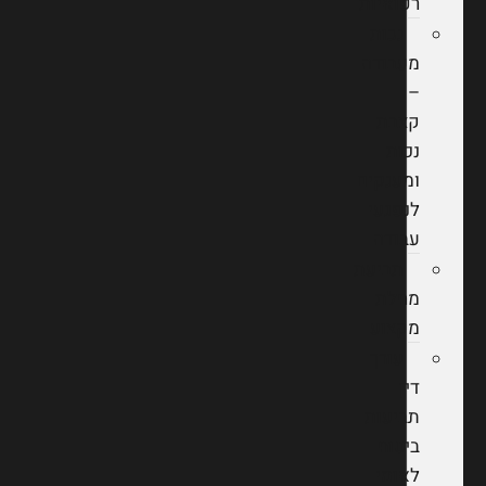
רפואיות
נכות
מעבודה
–
קצבת
נכות
ומענקים
לנפגעי
עבודה
תביעת
מחלת
מקצוע
עורך
דין
תביעות
ביטוח
לאומי