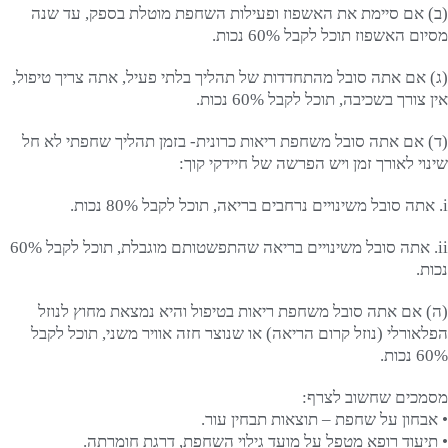
(ב) אם סיימת את האשפוז ופעילות השחפת מוטלת בספק, עד שנה
מסיום האשפוז תוכל לקבל 60% נכות.
(ג) אם אתה סובל מהתחדדות של תהליך בלתי פעיל, אתה צריך טיפול,
אין צורך בשכיבה, תוכל לקבל 60% נכות.
(ד) אם אתה סובל משחפת ריאות כרונית- בזמן תהליך שחפתי לא חל
שינוי לאורך זמן ויש הפרשה של חיידקי קוך:
i. אתה סובל משינויים נרחבים בריאה, תוכל לקבל 80% נכות.
ii. אתה סובל משינויים בריאה שהתפשטותם מוגבלת, תוכל לקבל 60%
נכות.
(ה) אם אתה סובל משחפת ריאות בטיפול והיא נמצאת מחוץ לנוזל
הפלאורלי (נוזל קרום הריאה) או שנוצר חזה אוויר משני, תוכל לקבל
60% נכות.
מסמכים שחשוב לצרף:
• אבחון על שחפת – תוצאות תבחין עור.
• תיעוד רופא מטפל על מועד גילוי השחפת, דרגת חומרתה.