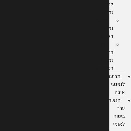
לנכות
זמנית
תביעת
נכות
כללית
עורך
דין
זכויות
רפואיות
תביעה
לנפגעי
איבה
הגשת
ערר
ביטוח
לאומי