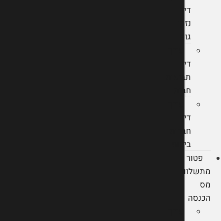
דין
נזקי
גוף
עורך
דין
תביעות
חבות
עורך
דין
חברות
ביטוח
פטור
מתשלום
מס
הכנסה
עורך