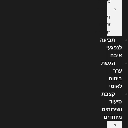
כללית
עורך
דין
זכויות
רפואיות
תביעה
לנפגעי
איבה
הגשת
ערר
ביטוח
לאומי
קצבת
סיעוד
ושירותים
מיוחדים
תביעת