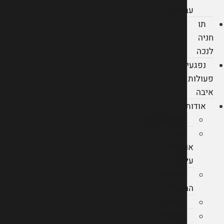
עבודה
תו
חניה
לנכה
נפגעי
פעולות
איבה
אודות
מהתקשורת
מה
אומרים
עלינו
הצלחות
המשרד
קריירה
סרטונים