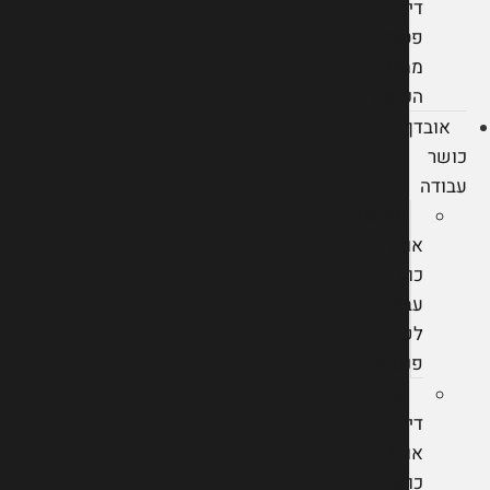
דין
פטור
ממס
הכנסה
אובדן
כושר
עבודה
תביעת
אובדן
כושר
עבודה
לקרן
פנסיה
עורך
דין
אובדן
כושר