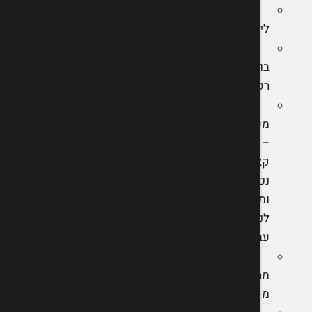
נכות
לילד
ייצוג
בוועדות
רפואיות
נכות
מעבודה
–
קצבת
נכות
ומענקים
לנפגעי
עבודה
תביעת
מחלת
מקצוע