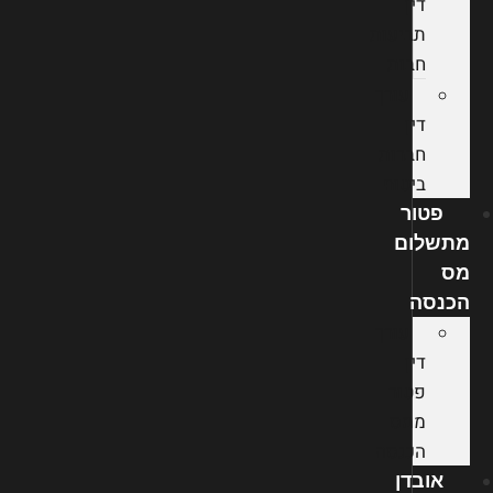
דין
תביעות
חבות
עורך
דין
חברות
ביטוח
פטור
מתשלום
מס
הכנסה
עורך
דין
פטור
ממס
הכנסה
אובדן