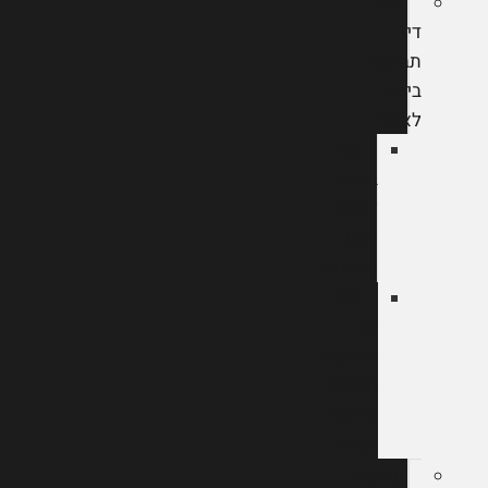
עורך
דין
תביעות
ביטוח
לאומי
ערר
ביטוח
לאומי
נכות
מעבודה
ערר
על
החלטות
המוסד
לביטוח
לאומי
תביעה