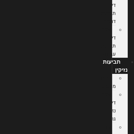
דין
תאונות
דרכים
עורך
דין
תאונות
עבודה
תביעות
נזיקין
חבות
מעסיקים
עורך
דין
נזקי
גוף
עורך