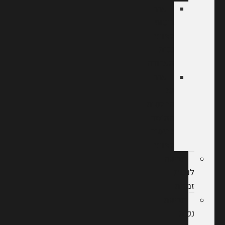
ערר
ביטוח
לאומי
נכות
מעבודה
ערר
על
החלטות
המוסד
לביטוח
לאומי
תביעה
לנכות
זמנית
תביעת
נכות