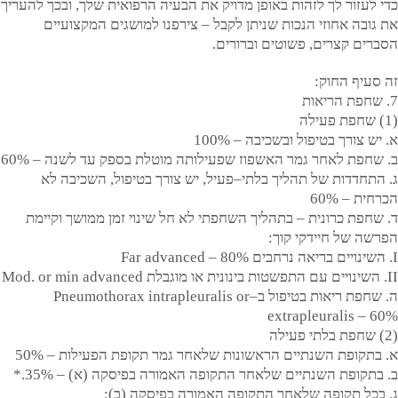
כדי לעזור לך לזהות באופן מדויק את הבעיה הרפואית שלך, ובכך להעריך
את גובה אחוזי הנכות שניתן לקבל – צירפנו למושגים המקצועיים
הסברים קצרים, פשוטים וברורים.
זה סעיף החוק:
7. שחפת הריאות
(1) שחפת פעילה
א. יש צורך בטיפול ובשכיבה – 100%
ב. שחפת לאחר גמר האשפוז שפעילותה מוטלת בספק עד לשנה – 60%
ג. התחדדות של תהליך בלתי–פעיל, יש צורך בטיפול, השכיבה לא
הכרחית – 60%
ד. שחפת כרונית – בתהליך השחפתי לא חל שינוי זמן ממושך וקיימת
הפרשה של חיידקי קוך:
I. השינויים בריאה נרחבים Far advanced – 80%
II. השינויים עם התפשטות בינונית או מוגבלת Mod. or min advanced
ה. שחפת ריאות בטיפול ב–Pneumothorax intrapleuralis or
extrapleuralis – 60%
(2) שחפת בלתי פעילה
א. בתקופת השנתיים הראשונות שלאחר גמר תקופת הפעילות – 50%
ב. בתקופת השנתיים שלאחר התקופה האמורה בפיסקה (א) – 35%.*
ג. בכל תקופה שלאחר התקופה האמורה בפיסקה (ב):