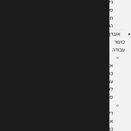
דין
פטור
ממס
הכנסה
אובדן
כושר
עבודה
תביעת
אובדן
כושר
עבודה
לקרן
פנסיה
עורך
דין
אובדן
כושר