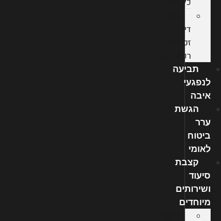
כללית
עורך
דין
זכויות
רפואיות
תביעה
לנפגעי
איבה
הגשת
ערר
ביטוח
לאומי
קצבת
סיעוד
ושירותים
מיוחדים
תביעת