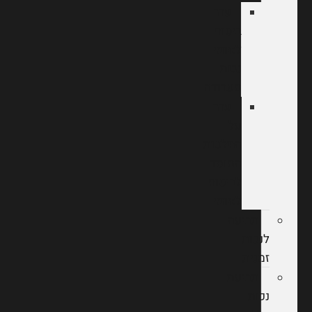
ערר
ביטוח
לאומי
נכות
מעבודה
ערר
על
החלטות
המוסד
לביטוח
לאומי
תביעה
לנכות
זמנית
תביעת
נכות