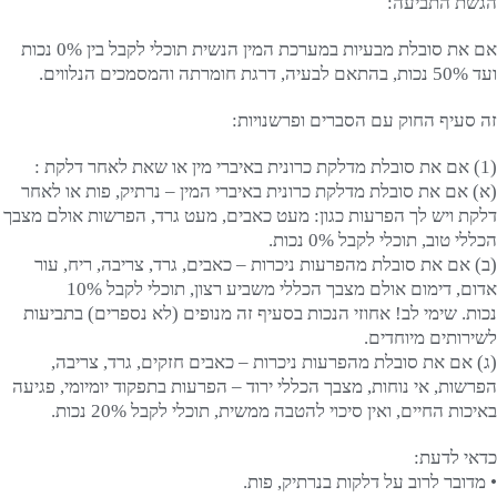
הגשת התביעה:
אם את סובלת מבעיות במערכת המין הנשית תוכלי לקבל בין 0% נכות
ועד 50% נכות, בהתאם לבעיה, דרגת חומרתה והמסמכים הנלווים.
זה סעיף החוק עם הסברים ופרשנויות:
(1) אם את סובלת מדלקת כרונית באיברי מין או שאת לאחר דלקת :
(א) אם את סובלת מדלקת כרונית באיברי המין – נרתיק, פות או לאחר
דלקת ויש לך הפרעות כגון: מעט כאבים, מעט גרד, הפרשות אולם מצבך
הכללי טוב, תוכלי לקבל 0% נכות.
(ב) אם את סובלת מהפרעות ניכרות – כאבים, גרד, צריבה, ריח, עור
אדום, דימום אולם מצבך הכללי משביע רצון, תוכלי לקבל 10%
נכות. שימי לב! אחוזי הנכות בסעיף זה מנופים (לא נספרים) בתביעות
לשירותים מיוחדים.
(ג) אם את סובלת מהפרעות ניכרות – כאבים חזקים, גרד, צריבה,
הפרשות, אי נוחות, מצבך הכללי ירוד – הפרעות בתפקוד יומיומי, פגיעה
באיכות החיים, ואין סיכוי להטבה ממשית, תוכלי לקבל 20% נכות.
כדאי לדעת:
• מדובר לרוב על דלקות בנרתיק, פות.