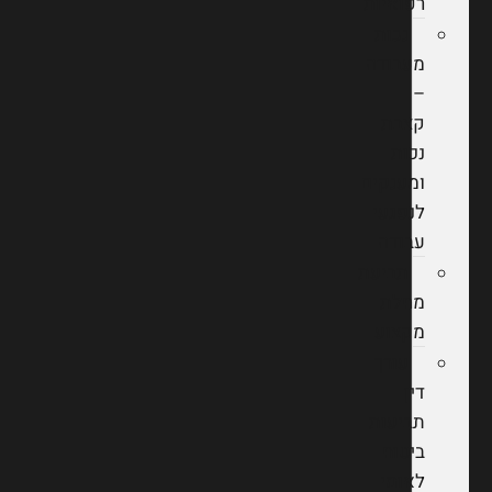
רפואיות
נכות
מעבודה
–
קצבת
נכות
ומענקים
לנפגעי
עבודה
תביעת
מחלת
מקצוע
עורך
דין
תביעות
ביטוח
לאומי