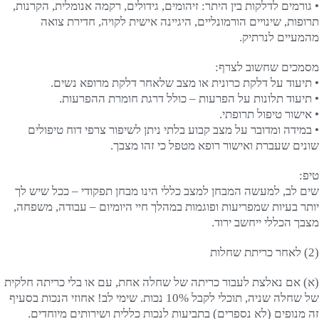
• גורמים לדלקות בין היתר: זיהומים, גידולים, רקמה אנומלית, הקרנות,
תרופות, שינויים הורמונליים, היגיינה אישית לקויה, חדירת צואה
מהמעיים לנרתיק.
מסמכים שחשוב לצרף:
• תיעוד על דלקת כרונית או מצב שלאחר דלקת מרופא נשים.
• תיעוד תלונות על הפרעות – כולל דרגת חומרת ההפרעות.
• אישור טיפול תרופתי.
• במידה ומדובר על מצב קבוע בלתי ניתן לשיפור צרפי דוח טיפולים
שונים שעברת ואישור רופא מטפל כי זהו מצבך.
טיפ:
שים לב, למעשה המבחן למצב כללי הינו מבחן תפקודי – ככל שיש לך
יותר בעיות שמפריעות ופוגמות במהלך חיי היומיום – עבודה, משפחה,
מצבך הכללי ייחשב ירוד.
(2) לאחר כריתת שחלות
(א) אם נאלצת לעבור כריתה של שחלה אחת, עם או בלי כריתה חלקית
של שחלה שניה, תוכלי לקבל 10% נכות. שימי לב! אחוזי הנכות בסעיף
זה מנופים (לא נספרים) בתביעות לנכות כללית ושירותים מיוחדים.