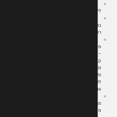
נכות
לילד
ייצוג
בוועדות
רפואיות
נכות
מעבודה
–
קצבת
נכות
ומענקים
לנפגעי
עבודה
תביעת
מחלת
מקצוע