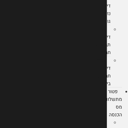
דין
נזקי
גוף
עורך
דין
תביעות
חבות
עורך
דין
חברות
ביטוח
פטור
מתשלום
מס
הכנסה
עורך