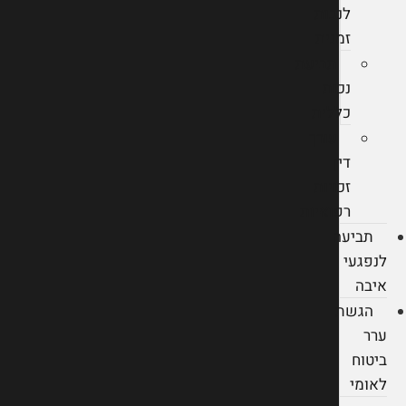
לנכות
זמנית
תביעת
נכות
כללית
עורך
דין
זכויות
רפואיות
תביעה
לנפגעי
איבה
הגשת
ערר
ביטוח
לאומי