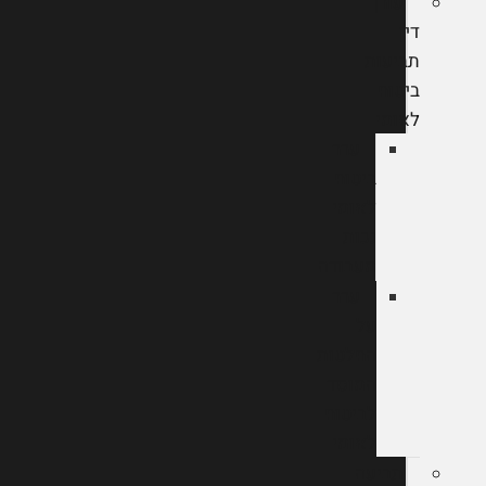
עורך
דין
תביעות
ביטוח
לאומי
ערר
ביטוח
לאומי
נכות
מעבודה
ערר
על
החלטות
המוסד
לביטוח
לאומי
תביעה