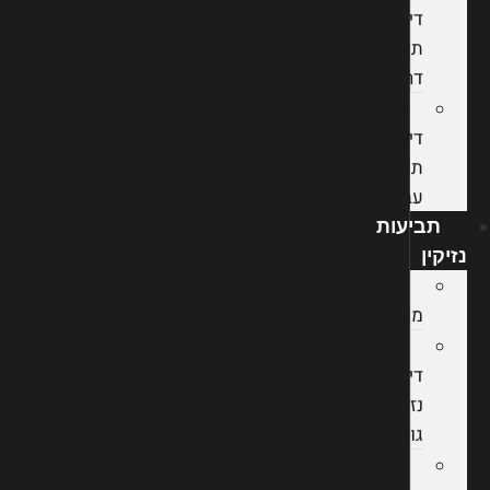
דין
תאונות
דרכים
עורך
דין
תאונות
עבודה
תביעות
נזיקין
חבות
מעסיקים
עורך
דין
נזקי
גוף
עורך