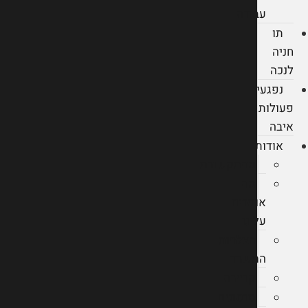
עבודה
תו
חניה
לנכה
נפגעי
פעולות
איבה
אודות
מהתקשורת
מה
אומרים
עלינו
הצלחות
המשרד
קריירה
סרטונים