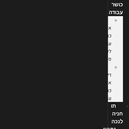
כושר
עבודה
תביעת
אובדן
כושר
עבודה
לקרן
פנסיה
עורך
דין
אובדן
כושר
עבודה
תו
חניה
לנכה