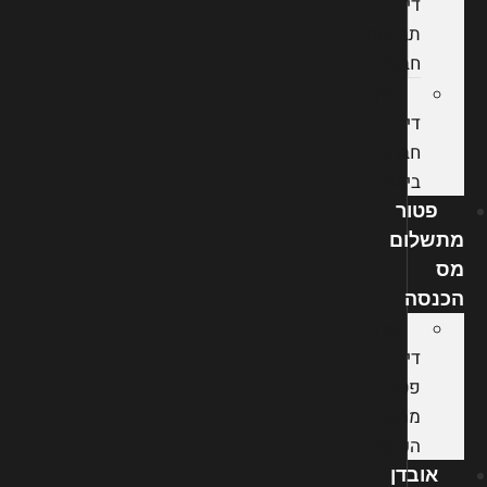
דין
תביעות
חבות
עורך
דין
חברות
ביטוח
פטור
מתשלום
מס
הכנסה
עורך
דין
פטור
ממס
הכנסה
אובדן