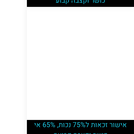
כושר וקצבה קבוע
אישור זכאות ל75% נכות, 65% אי