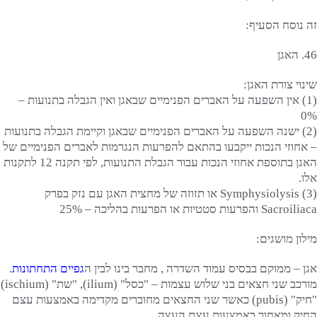
זה נוסח הסעיף:
46. האגן
שינוי צורת האגן:
(1) אין השפעה על האברים הפנימיים שבאגן ואין הגבלה בתנועות –
0%
(2) ישנה השפעה על האברים הפנימיים שבאגן וקיימת הגבלה בתנועות
– אחוזי הנכות ייקבעו בהתאם להפרעות הנגרמות לאברים הפנימיים של
האגן בתוספת אחוזי הנכות עבור הגבלת התנועות, לפי תקנה 12 לתקנות
אלו.
(3) Symphysiolysis או תזוזה של מחצית האגן עם נזק בפרק
Sacroiliaca והפרעות סטטיות או הפרעות בהליכה – 25%
מילון מושגים:
אגן – ממוקם בבסיס עמוד השדרה , מחבר בינו לבין ה
גפיים התחתונות
.
מורכב שני חצאים בני שלוש עצמות – "כסל" (ilium), "שת" (ischium)
"חיק" (pubis) כאשר שני החצאים מחוברים מקדימה באמצעות עצם
החיק ומאחור באמצעות עצם העצה.