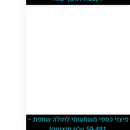
פיצוי כספי משמעותי לחולה שחפת –
59,491 ש"ח פיצויים!