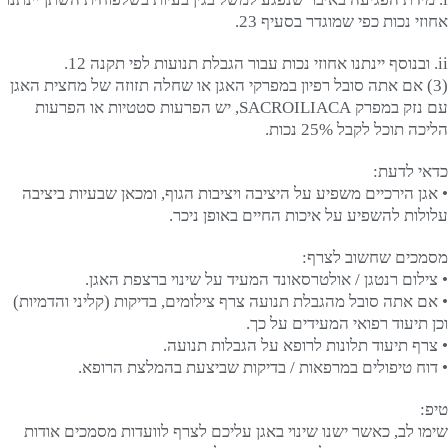
אחוזי נכות כפי שמוגדר בסעיף 23.
ii. ובנוסף יינתנו אחוזי נכות עבור הגבלת תנועות לפי תקנה 12.
(3) אם אתה סובל רפיון במפרקי האגן או שחלה תזוזה של מחצית האגן
עם נזק במפרק SACROILIACA, יש הפרעות סטטיות או הפרעות
הליכה תוכל לקבל 25% נכות.
כדאי לדעת:
• אגן הירכיים משפיע על היציבה ויציבות הגוף, ומכאן שבעיות ביציבה
עלולות להשפיע על איכות החיים באופן ניכר.
מסמכים שחשוב לצרף:
• צילום רנטגן / אולטרסאונד המעיד על שינוי ברצפת האגן.
• אם אתה סובל מהגבלת תנועה צרף צילומים, בדיקות (קליני והדמיות)
וכן תיעוד רפואי המעידים על כך.
• צרף תיעוד תלונות לרופא על הגבלות תנועה.
• דוח טיפולים במרפאות / בדיקות שביצעת בהמלצת הרופא.
טיפ:
שימו לב, כאשר ישנו שינוי באגן עליכם לצרף לוועדות מסמכים אודות