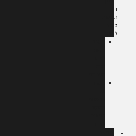
עורך
דין
תביעות
ביטוח
לאומי
ערר
ביטוח
לאומי
נכות
מעבודה
ערר
על
החלטות
המוסד
לביטוח
לאומי
תביעה