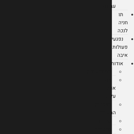
עבודה
תו
חניה
לנכה
נפגעי
פעולות
איבה
אודות
מהתקשורת
מה
אומרים
עלינו
הצלחות
המשרד
קריירה
סרטונים