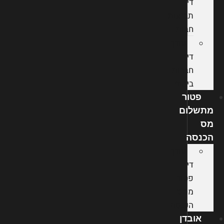
דין
תביעות
חבות
עורך
דין
חברות
ביטוח
פטור
מתשלום
מס
הכנסה
עורך
דין
פטור
ממס
הכנסה
אובדן