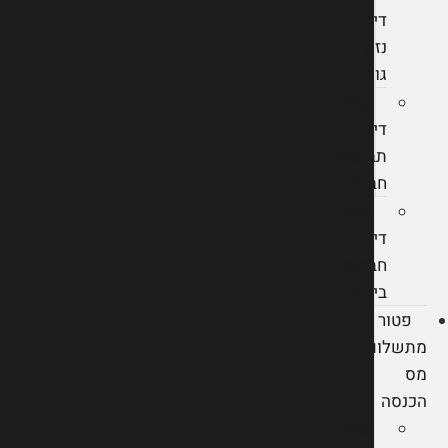
דין
נזקי
גוף
עורך
דין
תביעות
חבות
עורך
דין
חברות
ביטוח
פטור
מתשלום
מס
הכנסה
עורך