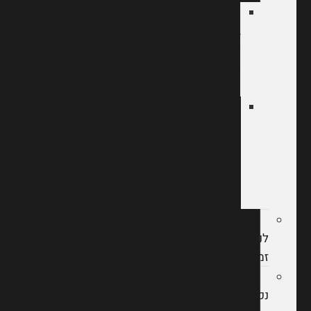
ערר
ביטוח
לאומי
נכות
מעבודה
ערר
על
החלטות
המוסד
לביטוח
לאומי
תביעה
לנכות
זמנית
תביעת
נכות