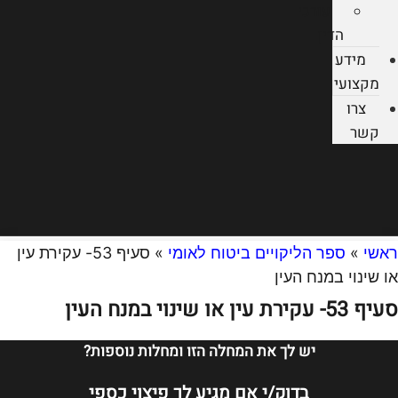
עורכי
הדין
מידע
מקצועי
צרו
קשר
ראשי
»
ספר הליקויים ביטוח לאומי
»
סעיף 53- עקירת עין
או שינוי במנח העין
סעיף 53- עקירת עין או שינוי במנח העין
יש לך את המחלה הזו ומחלות נוספות?
בדוק/י אם מגיע לך פיצוי כספי