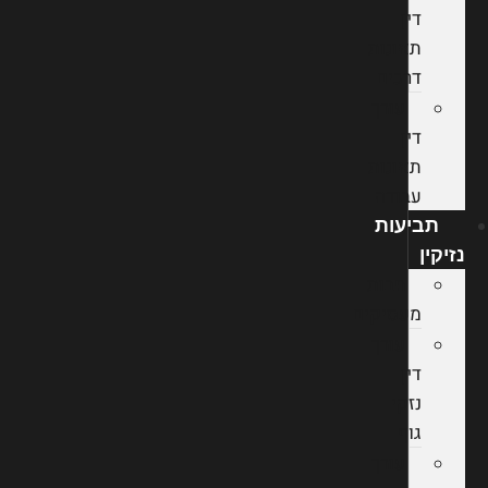
דין
תאונות
דרכים
עורך
דין
תאונות
עבודה
תביעות
נזיקין
חבות
מעסיקים
עורך
דין
נזקי
גוף
עורך