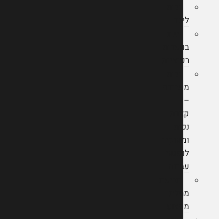
נכות
לילד
ייצוג
בוועדות
רפואיות
נכות
מעבודה
–
קצבת
נכות
ומענקים
לנפגעי
עבודה
תביעת
מחלת
מקצוע