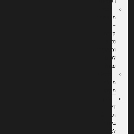
רפואיות
נכות
מעבודה
–
קצבת
נכות
ומענקים
לנפגעי
עבודה
תביעת
מחלת
מקצוע
עורך
דין
תביעות
ביטוח
לאומי