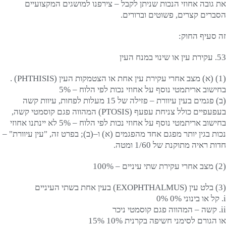
את גובה אחוזי הנכות שניתן לקבל – צירפנו למושגים המקצועיים
הסברים קצרים, פשוטים וברורים.
זה סעיף החוק:
53. עקירת עין או שינוי במנח העין
(1) (א) מצב אחרי עקירת עין אחת או הצטמקות העין (PHTHISIS) .
בחישוב אריתמטי נוסף על אחוזי נכות לפי הלוח – 5%
(ב) פגמים בעין עיוורת – פזילה של 15 מעלות לפחות, עיוות קשה
בעפעפיים כולל צניחת עפעף (PTOSIS) המהווה פגם קוסמטי קשה,
בחישוב אריתמטי נוסף על אחוזי נכות לפי הלוח – 5% לא יינתנו אחוזי
נכות בגין יותר מפגם אחד מהפגמים (א) ו–(ב); בפרט זה, "עין עיוורת" –
חדות ראיה מתוקנת של 1/60 ומטה.
(2) מצב אחרי עקירת שתי עיניים – 100%
(3) בלט עין (EXOPHTHALMUS) בעין אחת בשתי העיניים
i. קל או בינוני 0% 0%
ii. קשה – המהווה פגם קוסמטי ניכר
או הגורם לסימני חשיפה בקרנית 10% 15%