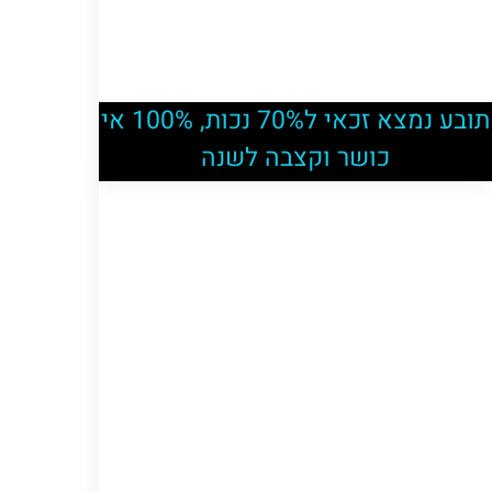
תובע נמצא זכאי ל70% נכות, 100% אי
כושר וקצבה לשנה