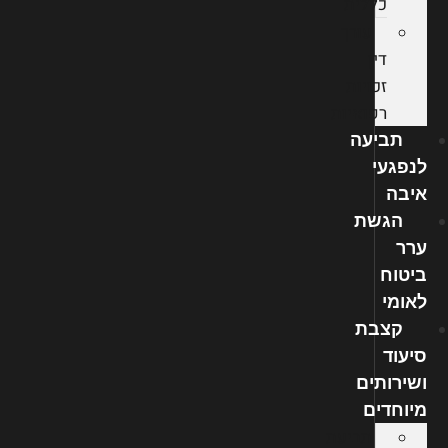
כללית
עורך
דין
זכויות
רפואיות
תביעה
לנפגעי
איבה
הגשת
ערר
ביטוח
לאומי
קצבת
סיעוד
ושירותים
מיוחדים
תביעת