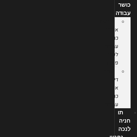
כושר
עבודה
תביעת
אובדן
כושר
עבודה
לקרן
פנסיה
עורך
דין
אובדן
כושר
עבודה
תו
חניה
לנכה