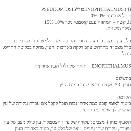
(4) ENOPHTHALMUSכוללPSEUDOPTOSIS
i. קל או בינוני 0% 0%
ii. קשה – המהווה פגם קוסמטי ניכר 10% 15%
מילון מושגים:
בלט עין – מצב בו העין נדחפת החוצה מעבר למצב הנורמטיבי. בדרך
כלל מצב זה מתרחש עקב דלקת בארובות העין, מחלה בבלוטת התריס,
גידול.
ENOPHTHALMUS – תזוזה של גלגל העין אחורנית
בתשלום
סעיף 53 עקירת עין או שינוי במנח העין
הקדמה
ביטוח לאומי קובע כמה אחוזי נכות תוכל לקבל אם עברת עקירה של עין
או שיש לך שינוי במנח העין.
הסעיף בוחן 4 מצבים: עקירה של עין / הצטמקות עין כולל מצב של עין
עיוורת, עקירת שתי עיניים, מצב של בלט עין, בעיה בארובת העין