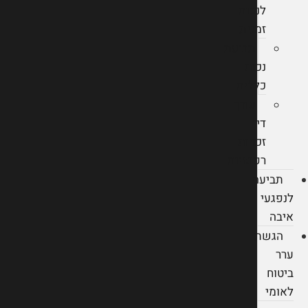
לנכות
זמנית
תביעת
נכות
כללית
עורך
דין
זכויות
רפואיות
תביעה
לנפגעי
איבה
הגשת
ערר
ביטוח
לאומי