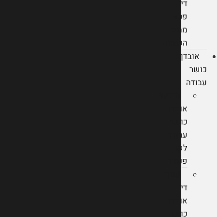
דין
פטור
ממס
הכנסה
אובדן
כושר
עבודה
תביעת
אובדן
כושר
עבודה
לקרן
פנסיה
עורך
דין
אובדן
כושר