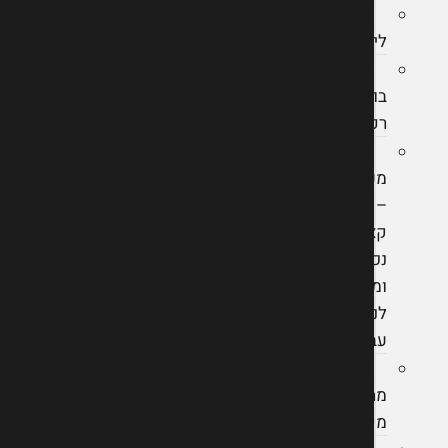
נכות
לילד
ייצוג
בוועדות
רפואיות
נכות
מעבודה
–
קצבת
נכות
ומענקים
לנפגעי
עבודה
תביעת
מחלת
מקצוע