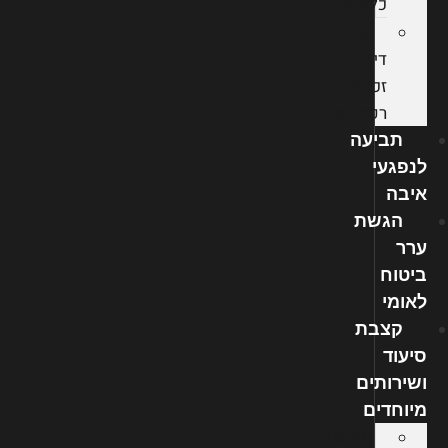
כללית
עורך
דין
זכויות
רפואיות
תביעה
לנפגעי
איבה
הגשת
ערר
ביטוח
לאומי
קצבת
סיעוד
ושירותים
מיוחדים
תביעת