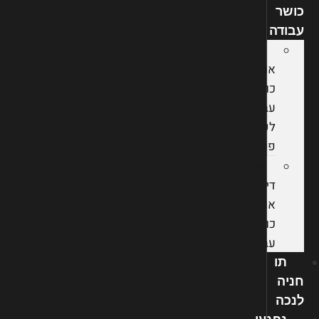
כושר
עבודה
תביעת
אובדן
כושר
עבודה
לקרן
פנסיה
עורך
דין
אובדן
כושר
עבודה
תו
חניה
לנכה