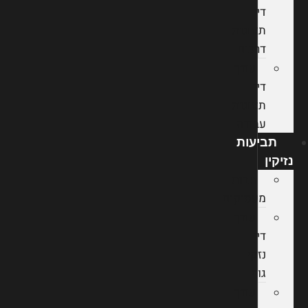
דין
תאונות
דרכים
עורך
דין
תאונות
עבודה
תביעות
נזיקין
חבות
מעסיקים
עורך
דין
נזקי
גוף
עורך