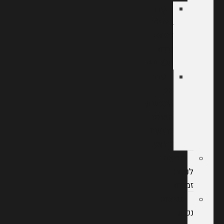
ערר
ביטוח
לאומי
נכות
מעבודה
ערר
על
החלטות
המוסד
לביטוח
לאומי
תביעה
לנכות
זמנית
תביעת
נכות