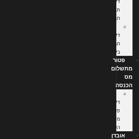
דין
תביעות
חבות
עורך
דין
חברות
ביטוח
פטור
מתשלום
מס
הכנסה
עורך
דין
פטור
ממס
הכנסה
אובדן