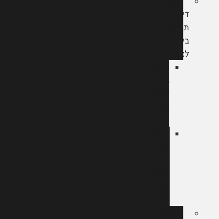
עורך
דין
תביעות
ביטוח
לאומי
ערר
ביטוח
לאומי
נכות
מעבודה
ערר
על
החלטות
המוסד
לביטוח
לאומי
תביעה