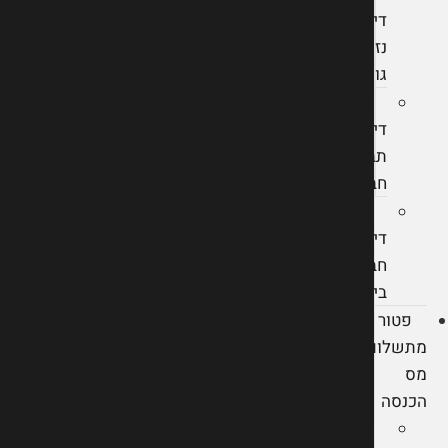
דין
נזקי
גוף
עורך
דין
תביעות
חבות
עורך
דין
חברות
ביטוח
פטור
מתשלום
מס
הכנסה
עורך