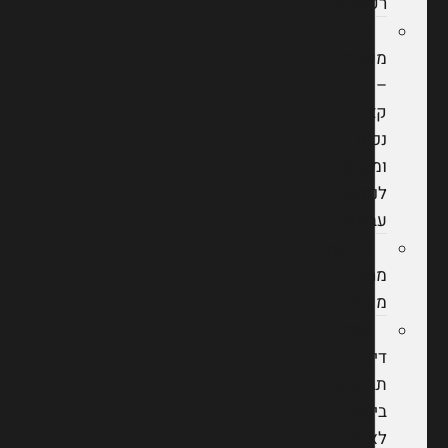
רפואיות
נכות
מעבודה
–
קצבת
נכות
ומענקים
לנפגעי
עבודה
תביעת
מחלת
מקצוע
עורך
דין
תביעות
ביטוח
לאומי