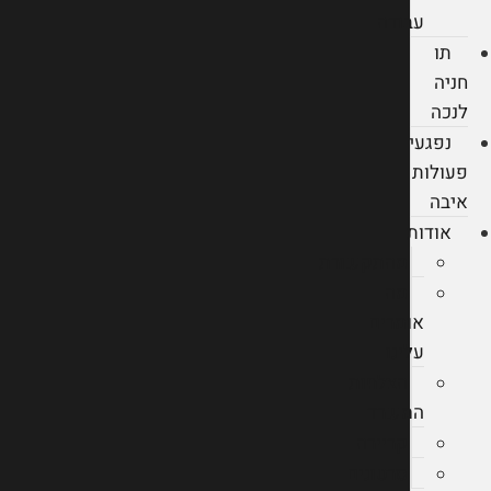
עבודה
תו
חניה
לנכה
נפגעי
פעולות
איבה
אודות
מהתקשורת
מה
אומרים
עלינו
הצלחות
המשרד
קריירה
סרטונים