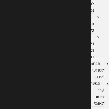
לנכות
זמנית
תביעת
נכות
כללית
עורך
דין
זכויות
רפואיות
תביעה
לנפגעי
איבה
הגשת
ערר
ביטוח
לאומי