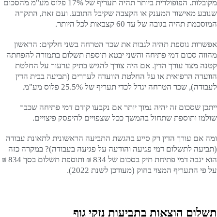
מקובלות. הפופולרית ביותר תהיה תעריף של 17% פלוס מע"מ מהסכום
שנובע מאישור המענק או הקצבה שקיבל התובע. ועם זאת, התקרה
המוסכמת תהיה בגובה של עד 60 קצבאות לכל היותר.
אפשרות נוספת תהיה לגבות את שכר הטרחה בשני חלקים: הראשון
מהווה סכום דמי פתיחה והשני יבטא תוספת תשלום בתמורה להפחתה
קטנה מצד עורך הדין. אם היה צורך להגיש בתיק ערעור על החלטת
הוועדה הרפואית או על החלטת הוועדה לעררים (תביעה בבית הדין
לעבודה), שכר הטרחה יגדל לכדי תעריף של 25.5% פלוס מע"מ.
ייתכן שסכום זה יהיה נמוך יותר אם נקבעו קודם דמי פתיחה שכבר
שולמו ותוספת שתחול בהמשך ככל שצפויים להיפסק פיצויים.
ומה אם עורך הדין רק סייע בהגשת התביעה הראשונית לתאונת עבודה
(תביעה לתשלום דמי פגיעה והודעה על פגיעה בעבודה)? במקרה כזה
הוא יגבה דמי פתיחת תיק בסכום של 834 ₪ ותוספת תשלום בסך 834 ₪
על פי התעריף המצוי בחוק (מעודכן לשנת 2022).
תשלום הוצאות בתביעות נזקי גוף