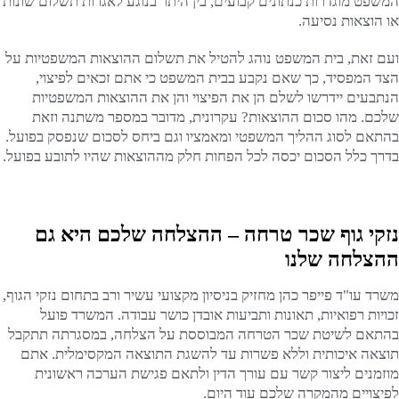
המשפט מוגדרות כנתונים קבועים, בין היתר בנוגע לאגרות תשלום שונות
או הוצאות נסיעה.
ועם זאת, בית המשפט נוהג להטיל את תשלום ההוצאות המשפטיות על
הצד המפסיד, כך שאם נקבע בבית המשפט כי אתם זכאים לפיצוי,
הנתבעים יידרשו לשלם הן את הפיצוי והן את ההוצאות המשפטיות
שלכם. מהו סכום ההוצאות? עקרונית, מדובר במספר משתנה וזאת
בהתאם לסוג ההליך המשפטי ומאמציו וגם ביחס לסכום שנפסק בפועל.
בדרך כלל הסכום יכסה לכל הפחות חלק מההוצאות שהיו לתובע בפועל.
נזקי גוף שכר טרחה – ההצלחה שלכם היא גם
ההצלחה שלנו
משרד עו"ד פייפר כהן מחזיק בניסיון מקצועי עשיר ורב בתחום נזקי הגוף,
זכויות רפואיות, תאונות ותביעות אובדן כושר עבודה. המשרד פועל
בהתאם לשיטת שכר הטרחה המבוססת על הצלחה, במסגרתה תתקבל
תוצאה איכותית וללא פשרות עד להשגת התוצאה המקסימלית. אתם
מוזמנים ליצור קשר עם עורך הדין ולתאם פגישת הערכה ראשונית
לפיצויים מהמקרה שלכם עוד היום.