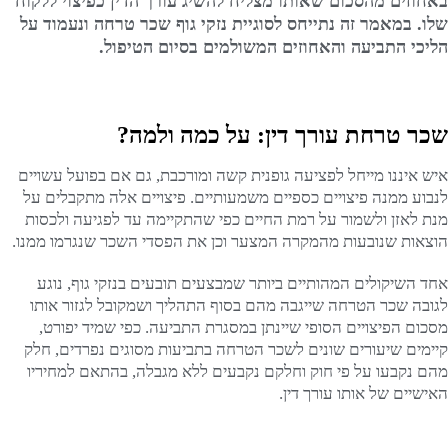
באחוזים מהסכום שאותו מצליח להשיג עורך הדין כפיצוי ללקוח
שלו. במאמר זה נתייחס לסוגיית נזקי גוף שכר טרחה ונעמוד על
הליכי התביעה והאחוזים המשולמים בסיום הטיפול.
שכר טרחת עורך דין: על כמה ולמה?
איש איננו מייחל לפציעה גופנית קשה ומורכבת, גם אם בפועל עשויים
לנבוע ממנה פיצויים כספיים משמעותיים. פיצויים אלה מתקבלים על
מנת לאזן ולשמור על רמת החיים כפי שהתקיימה עד לפגיעה ולכסות
הוצאות שנובעות מהמקרה המצער וכן את הפסדי השכר שנגרמו ממנו.
אחד השיקולים המהותיים ביותר שמבצעים תובעים בנזקי גוף, נוגע
לגובה שכר הטרחה שייגבה מהם בסוף התהליך ושמקובל לגזור אותו
מסכום הפיצויים הסופי שיינתן במסגרת התביעה. כפי שמיד יפורט,
קיימים שיעורים שונים לשכר הטרחה בתביעות מסוגים נפרדים, חלק
מהם נקבעו על פי חוק וחלקם נקבעים ללא מגבלה, בהתאם למחיריו
האישיים של אותו עורך דין.