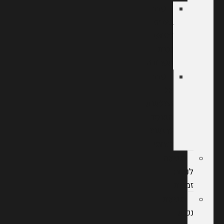
ערר
ביטוח
לאומי
נכות
מעבודה
ערר
על
החלטות
המוסד
לביטוח
לאומי
תביעה
לנכות
זמנית
תביעת
נכות