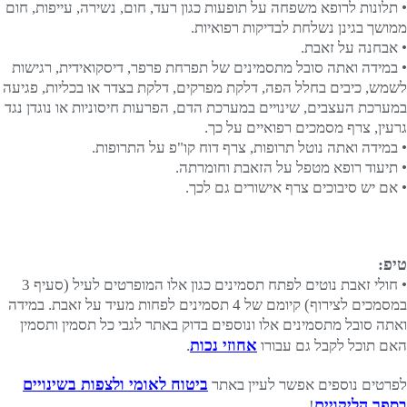
• תלונות לרופא משפחה על תופעות כגון רעד, חום, נשירה, עייפות, חום
ממושך בגינן נשלחת לבדיקות רפואיות.
• אבחנה על זאבת.
• במידה ואתה סובל מתסמינים של תפרחת פרפר, דיסקואידית, רגישות
לשמש, כיבים בחלל הפה, דלקת מפרקים, דלקת בצדר או בכליות, פגיעה
במערכת העצבים, שינויים במערכת הדם, הפרעות חיסוניות או נוגדן נגד
גרעין, צרף מסמכים רפואיים על כך.
• במידה ואתה נוטל תרופות, צרף דוח קו"פ על התרופות.
• תיעוד רופא מטפל על הזאבת וחומרתה.
• אם יש סיבוכים צרף אישורים גם לכך.
טיפ:
• חולי זאבת נוטים לפתח תסמינים כגון אלו המופרטים לעיל (סעיף 3
במסמכים לצירוף) קיומם של 4 תסמינים לפחות מעיד על זאבת. במידה
ואתה סובל מתסמינים אלו ונוספים בדוק באתר לגבי כל תסמין ותסמין
אחוזי נכות
האם תוכל לקבל גם עבורו
.
ביטוח לאומי ולצפות בשינויים
לפרטים נוספים אפשר לעיין באתר
בספר הליקויים
!