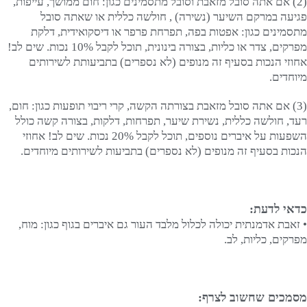
(2) אם אתה סובל מזאבת וסובל מתסמינים כגון: חום ממושך, עייפות,
פגיעה במרקם השיער (נשירה) , חולשה כללית או שאתה סובל
מתסמינים כגון: אפטות בפה, תפרחת פרפר או דיסקואידית, דלקת
מפרקים, צדר או כליות, בצורה בינונית, תוכל לקבל 10% נכות. שים לב!
אחוזי הנכות בסעיף זה מנופים (לא נספרים) בתביעותת לשירותים
מיוחדים.
(3) אם אתה סובל מזאבת בצורתה הקשה, קרי ריבוי תופעות כגון: חום,
רעד, חולשה כללית, נשירת שיער, תפרחות, דלקות, בצורה קשה כולל
השפעות על איברים נוספים, תוכל לקבל 20% נכות. שים לב! אחוזי
הנכות בסעיף זה מנופים (לא נספרים) בתביעות לשירותים מיוחדים.
כדאי לדעת:
• זאבת אדמנתית יכולה לכלול מלבד העור גם איברים בגוף כגון: מוח,
מפרקים, כליות, לב.
מסמכים שחשוב לצרף: