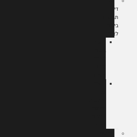
עורך
דין
תביעות
ביטוח
לאומי
ערר
ביטוח
לאומי
נכות
מעבודה
ערר
על
החלטות
המוסד
לביטוח
לאומי
תביעה