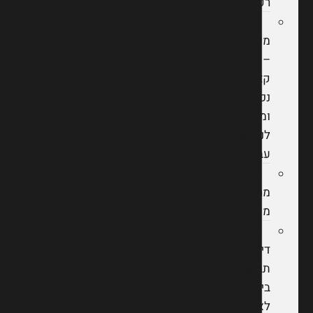
רפואיות
נכות
מעבודה
–
קצבת
נכות
ומענקים
לנפגעי
עבודה
תביעת
מחלת
מקצוע
עורך
דין
תביעות
ביטוח
לאומי