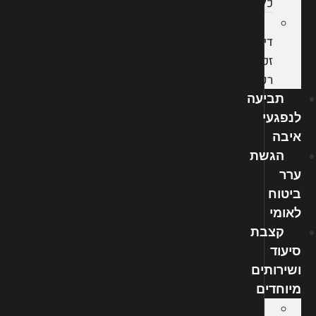
כללית
עורך
דין
זכויות
רפואיות
תביעה
לנפגעי
איבה
הגשת
ערר
ביטוח
לאומי
קצבת
סיעוד
ושירותים
מיוחדים
תביעת