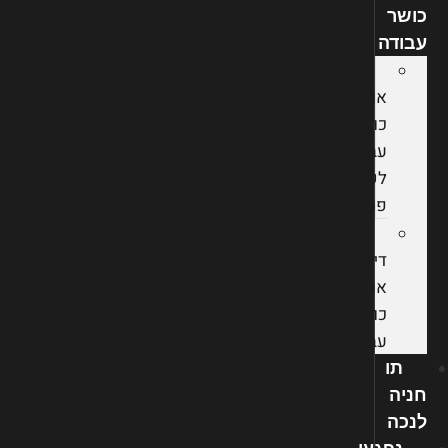
כושר
עבודה
תביעת
אובדן
כושר
עבודה
לקרן
פנסיה
עורך
דין
אובדן
כושר
עבודה
תו
חניה
לנכה