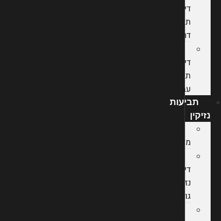
דין
תאונות
דרכים
עורך
דין
תאונות
עבודה
תביעות
נזיקין
חבות
מעסיקים
עורך
דין
נזקי
גוף
עורך