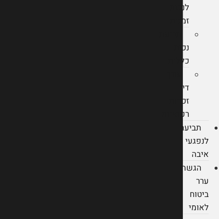
לנכות
זמנית
תביעת
נכות
כללית
עורך
דין
זכויות
רפואיות
תביעה
לנפגעי
איבה
הגשת
ערר
ביטוח
לאומי