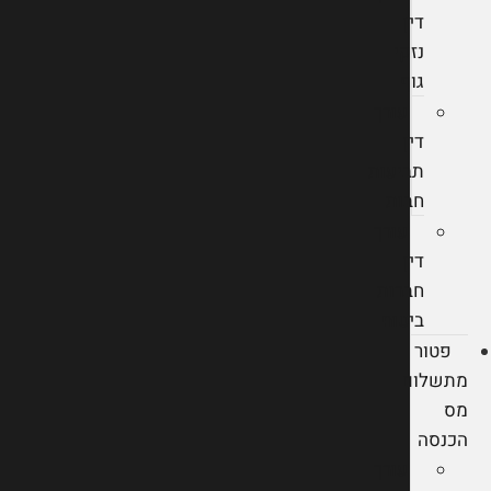
דין
נזקי
גוף
עורך
דין
תביעות
חבות
עורך
דין
חברות
ביטוח
פטור
מתשלום
מס
הכנסה
עורך