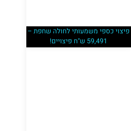
פיצוי כספי משמעותי לחולה שחפת –
59,491 ש"ח פיצויים!