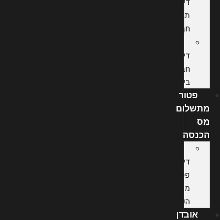
דין
תביעות
חבות
עורך
דין
חברות
ביטוח
פטור
מתשלום
מס
הכנסה
עורך
דין
פטור
ממס
הכנסה
אובדן