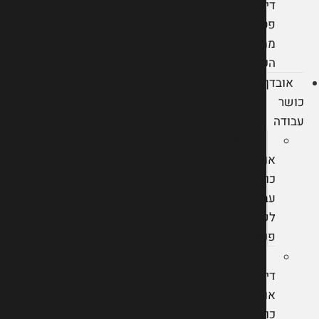
דין
פטור
ממס
הכנסה
אובדן
כושר
עבודה
תביעת
אובדן
כושר
עבודה
לקרן
פנסיה
עורך
דין
אובדן
כושר