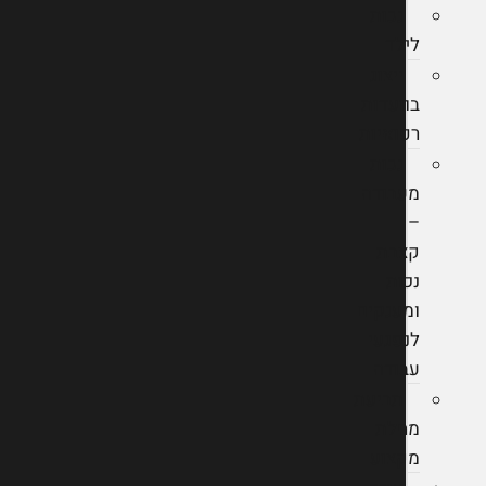
נכות
לילד
ייצוג
בוועדות
רפואיות
נכות
מעבודה
–
קצבת
נכות
ומענקים
לנפגעי
עבודה
תביעת
מחלת
מקצוע