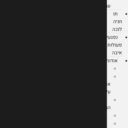
עבודה
תו
חניה
לנכה
נפגעי
פעולות
איבה
אודות
מהתקשורת
מה
אומרים
עלינו
הצלחות
המשרד
קריירה
סרטונים