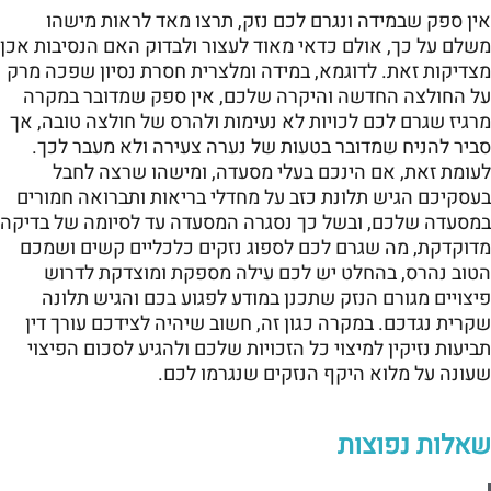
אין ספק שבמידה ונגרם לכם נזק, תרצו מאד לראות מישהו
משלם על כך, אולם כדאי מאוד לעצור ולבדוק האם הנסיבות אכן
מצדיקות זאת. לדוגמא, במידה ומלצרית חסרת נסיון שפכה מרק
על החולצה החדשה והיקרה שלכם, אין ספק שמדובר במקרה
מרגיז שגרם לכם לכויות לא נעימות ולהרס של חולצה טובה, אך
סביר להניח שמדובר בטעות של נערה צעירה ולא מעבר לכך.
לעומת זאת, אם הינכם בעלי מסעדה, ומישהו שרצה לחבל
בעסקיכם הגיש תלונת כזב על מחדלי בריאות ותברואה חמורים
במסעדה שלכם, ובשל כך נסגרה המסעדה עד לסיומה של בדיקה
מדוקדקת, מה שגרם לכם לספוג נזקים כלכליים קשים ושמכם
הטוב נהרס, בהחלט יש לכם עילה מספקת ומוצדקת לדרוש
פיצויים מגורם הנזק שתכנן במודע לפגוע בכם והגיש תלונה
שקרית נגדכם. במקרה כגון זה, חשוב שיהיה לצידכם עורך דין
תביעות נזיקין למיצוי כל הזכויות שלכם ולהגיע לסכום הפיצוי
שעונה על מלוא היקף הנזקים שנגרמו לכם.
שאלות נפוצות