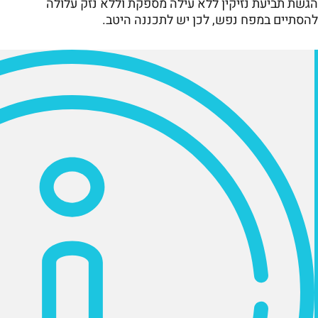
הגשת תביעת נזיקין ללא עילה מספקת וללא נזק עלולה
להסתיים במפח נפש, לכן יש לתכננה היטב.