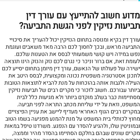
מדוע חשוב להתייעץ עם עורך דין
תביעות נזיקין לפני הגשת התביעה?
עורך דין בקיא ומנוסה בתחום הנזיקין יכול להעריך את סיכויי
התביעה מראש, ובכך לחסוך לכם הרבה מאד משאבים ועוגמת
נפש במידה ויש קושי משמעותי לבסס את הטענות שלכם.
לעומת זאת, אם ברור וניכר כי נגרם לכם נזק והנזק הינו תוצאה
ישירה של פעולתו של הנאשם, עורך דין מיומן בתחום יסייע לכם
לתכנן אסטרטגיה משפטית נכונה ומקצועית, לבסס היטב את
העילה ולגבות אותה בהוכחות על מנת להביא לתוצאות הטובות
ביותר עבורכם. חשוב לזכור כי מקרים רבים של תביעות נזיקין
מסתיימות כבר בשלב מוקדם ביותר ולא מגיעות כלל לבית
המשפט, וזאת על ידי שליחת מכתב התראה לפני תביעה.
במקרים רבים הגוף האחראי מעדיף ליישב את עניין הפיצויים
מחוץ לכותלי בית המשפט על מנת להמנע מפגיעה בשמו הטוב
ובמוניטין שלו, ולהגיע להסדר עם הנפגע. משרדנו טיפל במאות
מקרים שונים שבהם בחלקם הסתיימו בהסדר מהיר וממצה,