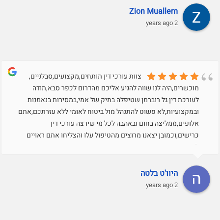
Zion Muallem
2 years ago
צוות עורכי דין תותחים,מקצועים,סבלניים,
מוכשרים,היה לנו שווה להגיע אליכם מהדרום לכפר סבא,תודה
לעורכת דין גל רוברמן שטיפלה בתיק של אמי,במסירות בנאמנות
ובמקצועיות,לא פשוט להתנהל מול ביטוח לאומי ללא עזרתכם,אתם
אלופים,ממליצה בחום ובאהבה לכל מי שירצה עורכי דין
כרישים,וכמובן יצאנו מרוצים מהטיפול עלו והצליחו אתם ראויים
לזה.תודה רבה רבה
היוו'ט בלטה
2 years ago