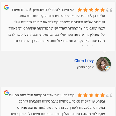
אני חייבת לספר לכם שבמשך 5 שנים משרד
עו״ד כהן & פייפר ליוו אותי בתביעת נכות עקב פוסט-טראומה
ופיברומיאלגיה ובזכותם ניצחתי וקיבלתי את את כל הזכויות שלי
לצמיתות.אני רוצה להודות לעו״ד יפית המדהימה שהיתה איתי לאורך
כל התהליך, היא היתה הפה שלי כשהשתתקתי וכשהיה לי קשה לדבר
מול ביטוח לאומי, היא תמכה בי וליוותה אותי בכל כך הרבה רכות
ואהבה. לעולם לא אשכח אותך יפית.
Chen Levy
2 years ago
קיבלתי שירות אדיב ומקצועי מכל צוות המשרד
ובפרט עו"ד יפית סאסי שטיפלה בי במסירות והסבירה לי הכל
במפורט ובסבלנות לאורך כל התהליך. אני מאוד מרוצה מהיחס
שקיבלתי ממנה.בסיום התהליך חברת הביטוח אישרו לי אובדן כושר