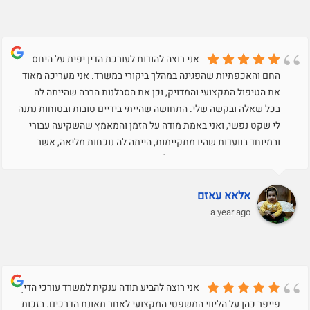
אני רוצה להודות לעורכת הדין יפית על היחס
החם והאכפתיות שהפגינה במהלך ביקורי במשרד. אני מעריכה מאוד
את הטיפול המקצועי והמדויק, וכן את הסבלנות הרבה שהייתה לה
בכל שאלה ובקשה שלי. התחושה שהייתי בידיים טובות ובטוחות נתנה
לי שקט נפשי, ואני באמת מודה על הזמן והמאמץ שהשקיעה עבורי
ובמיוחד בוועדות שהיו מתקיימות, הייתה לה נוכחות מליאה, אשר
דיברה והעמידה את העמדה שלי בצורה מצויינת ומאוד
מקצועית..תודה רבה על הכל.בכבוד רב,עאזם שרוק
אלאא עאזם
a year ago
אני רוצה להביע תודה ענקית למשרד עורכי הדין
פייפר כהן על הליווי המשפטי המקצועי לאחר תאונת הדרכים. בזכות