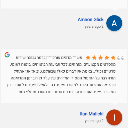
Amnon Glick
2 years ago
משרד מדהים עורכי דין ברמה גבוהה שירות
מהסרטים מקצועיים, מומחים, לכל תביעות הביטוחים, ביטוח לאומי,
פרטיים וכולי.. באמת אין דברים כאלו שבעולם.טוב אז אני אתחיל
תודה רבה על הטיפול המסור והמדהים של עו"ד גל רוברמן המדהימה
שהביאה אותי עד הלום. למשרד פייפר כהן ולאייל פייפר וכל עורכי דין
ממשרד פייפר העושים עבודת קודש יום יום משרד מומלץ מאוד
טיפול אישי מהיר ומסור. תודה רבה על הכל. "תבורכו מפי אל עליון"
Ilan Malichi
2 years ago