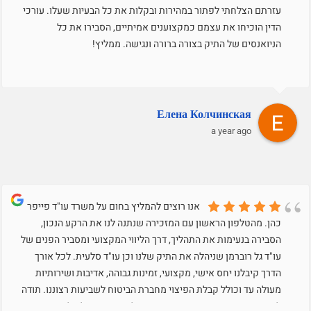
עזרתם הצלחתי לפתור במהירות ובקלות את כל הבעיות שעלו. עורכי
הדין הוכיחו את עצמם כמקצוענים אמיתיים, הסבירו את כל
הניואנסים של התיק בצורה ברורה ונגישה. ממליץ!
Елена Колчинская
a year ago
אנו רוצים להמליץ בחום על משרד עו"ד פייפר
כהן. מהטלפון הראשון עם המזכירה שנתנה לנו את הרקע הנכון,
הסבירה בנעימות את התהליך, דרך הליווי המקצועי ומסביר הפנים של
עו"ד גל רוברמן שניהלה את התיק שלנו וכן עו"ד סלעית. לכל אורך
הדרך קיבלנו יחס אישי, מקצועי, זמינות גבוהה, אדיבות ושירותיות
מעולה עד וכולל קבלת הפיצוי מחברת הביטוח לשביעות רצוננו. תודה
לחדווה המקסימה שסייעה בסיום התהליך. משרד של אלופים!