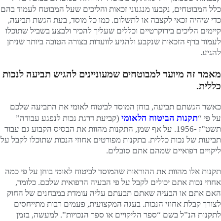
כלל המבוטחים, נקבעו מנגנוני זכאות והליכים שעל המבוטח לעמוד בהם
כדי שיהיה זכאי לקצבה או לתשלום.
כמו כל מוסד, בעת הגשת תביעה,
קיימים הליכים בירוקרטיים וכללים שעליך להכיר ולבצע בשביל שתוכלו
לעמוד ברף הזכאות שנקבע ולהגיע לוועדות בצורה הטובה ביותר שניתן
להגיע.
מאמר זה מיועד למבוטחים שמעוניינים להגיש תביעה לנכות
כללית.
כאשר הגשתם תביעה, בוחן המוסד לביטוח לאומי את התביעה שלכם
תקנות הביטוח הלאומי
על פי “
(קביעת דרגת נכות לנפגע עבודה”
תשט”ז -1956. על אף שמן, התקנות מהוות את הבסיס הקבוע גם עבור
תביעות של נכות כללית. בתקנות מפורטים אחוזי הנכות שתוכלו לקבל על
ליקויים רפואיים שמהם אתם סובלים.
תקנות אלו מהוות את ההוראות שהמוסד לביטוח לאומי בוחן על פי כמה
אחוזי נכות אתם יכולים לקבל על פי הבעיה הרפואית שלכם. כלומר,
האם אתם או הבעיה שאתם תבעתם עליה עומדת במבחנים של החוק
לצורך קבלת אחוזי הנכות. בעגה המקצועית, פעמים רבות מתייחסים
לתקנות הנ”ל בשם “ספר הליקויים או ספר הנכויות”. למעשה, בזמן