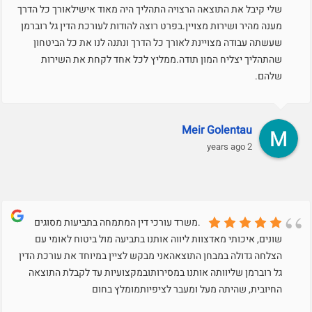
שלי קיבל את התוצאה הרצויה התהליך היה מאוד אישילאורך כל הדרך
מענה מהיר ושירות מצויין.בפרט רוצה להודות לעורכת הדין גל רוברמן
שעשתה עבודה מצויינת לאורך כל הדרך ונתנה לנו את כל הביטחון
שהתהליך יצליח המון תודה.ממליץ לכל אחד לקחת את השירות
שלהם.
Meir Golentau
2 years ago
.משרד עורכי דין המתמחה בתביעות מסוגים
שונים, איכותי מאדצוות ליווה אותנו בתביעה מול ביטוח לאומי עם
הצלחה גדולה במבחן התוצאהאני מבקש לציין במיוחד את עורכת הדין
גל רוברמן שליוותה אותנו במסירותובמקצועיות עד לקבלת התוצאה
החיובית, שהיתה מעל ומעבר לציפיותמומלץ בחום