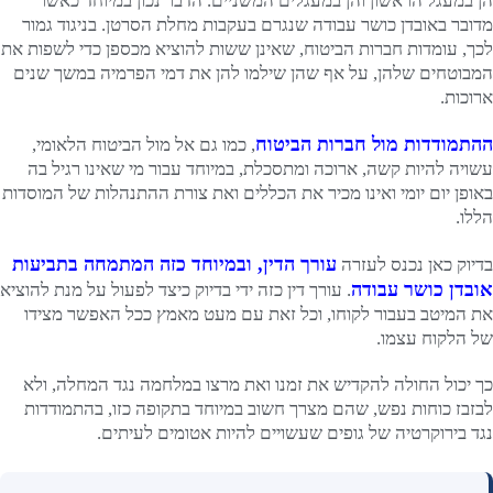
הן במעגל הראשון והן במעגלים המשניים. הדבר נכון במיוחד כאשר
מדובר באובדן כושר עבודה שנגרם בעקבות מחלת הסרטן. בניגוד גמור
לכך, עומדות חברות הביטוח, שאינן ששות להוציא מכספן כדי לשפות את
המבוטחים שלהן, על אף שהן שילמו להן את דמי הפרמיה במשך שנים
ארוכות.
ההתמודדות מול חברות הביטוח
, כמו גם אל מול הביטוח הלאומי,
עשויה להיות קשה, ארוכה ומתסכלת, במיוחד עבור מי שאינו רגיל בה
באופן יום יומי ואינו מכיר את הכללים ואת צורת ההתנהלות של המוסדות
הללו.
עורך הדין, ובמיוחד כזה המתמחה בתביעות
בדיוק כאן נכנס לעזרה
אובדן כושר עבודה
. עורך דין כזה ידי בדיוק כיצד לפעול על מנת להוציא
את המיטב בעבור לקוחו, וכל זאת עם מעט מאמץ ככל האפשר מצידו
של הלקוח עצמו.
כך יכול החולה להקדיש את זמנו ואת מרצו במלחמה נגד המחלה, ולא
לבזבז כוחות נפש, שהם מצרך חשוב במיוחד בתקופה כזו, בהתמודדות
נגד בירוקרטיה של גופים שעשויים להיות אטומים לעיתים.