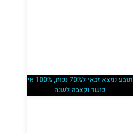
תובע נמצא זכאי ל70% נכות, 100% אי
כושר וקצבה לשנה