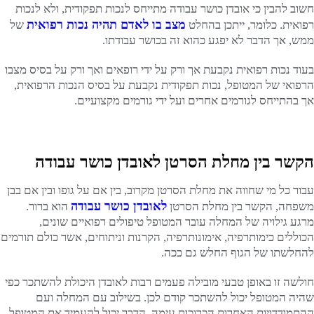
חשוב להבין כי אובדן כושר עבודה מתייחס לנכות תפקודית, ולא לנכות
מצב בו לאדם תהיה נכות רפואית
רפואית. כלומר, ייתכן בהחלט
של
ממש, אך הדבר לא יפגע כהוא זה בכושר עבודתו.
בעוד נכות רפואית נקבעת אך ורק על ידי רופאים ואך ורק על בסיס מצבו
הרפואי של המטופל, נכות תפקודית נקבעת על בסיס הנכות הרפואית,
אך בהתייחס לגורמים אחרים ועל ידי גורמים מקצועיים.
הקשר בין מחלת הסרטן לאובדן כושר עבודה
עבור כל מי שחווה את מחלת הסרטן מקרוב, בין אם על גופו ובין אם בבן
לאובדן כושר עבודה
משפחה, הקשר בין מחלת הסרטן
הוא ברור.
מרגע גילויה של המחלה עובר המטופל טיפולים רפואיים שונים,
הכוללים כימותרפיה, אימונותרפיה, הקרנות וניתוחים, אשר כולם תורמים
להחלשתו של הגוף החלש גם ככה.
חולשה זו באופן טבעי מובילה פעמים רבות לאובדן היכולת להשתכר כפי
שהיה המטופל יכול להשתכר קודם לכן. בשילוב עם המחלה ועם
ההתמודדויות האחרות הכרוכות עימה, הדבר יכול להעמיד את המטופל