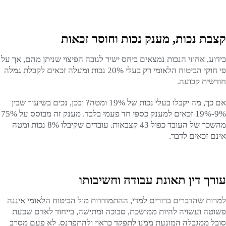
קצבת נכות, מענק נכות וחוסר זכאות
כידוע, אחוזי הנכות נמצאים ביחס ישיר לגובה הפיצוי שניתן מהם, אך על
פי חוקי הביטוח הלאומי רק בעלי 20% נכות ומעלה זכאים לקבלת גמלה
חודשית קבועה.
אם כך, מה יקבלו בעלי נכות של 19% ומטה? ובכן, נכים בשיעור שבין
9%-19% זכאים למענק כספי חד פעמי בלבד. מענק זה מבוסס על 75%
מהשכר של העובד כפול 43 קצבאות. עובדים שקיבלו 8% נכות ומטה
אינם זכאים לדבר.
עורך דין תאונת עבודה וחשיבותו
למרות שהדברים ברורים למדי, ההתמודדות מול הביטוח הלאומי איננה
פשוטה ועשויה להיות ממושכת, סבוכה ומתישה, בייחוד לאדם שכעת
סובל ממגבלה המונעת ממנו לתפקד כראוי ולהתפרנס. לא פעם מסרב