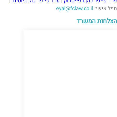
עו"ד פייפר כהן בפייסבוק
|
עו"ד פייפר כהן ביוטיוב
|
מייל אישי:
eyal@fclaw.co.il
הצלחות המשרד