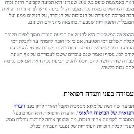
וזאת באמצעות טופס ב.ל 200 שעניינו הוא תביעה לקביעת דרגת נכות
מעבודה ותשלום גמלת נכות מעבודה. לתביעה זו יש לצרף ניירת רפואית
רבה וארוכה המעידה על הנסיבות של המקרה, על הנזקים ממנו ועל
המגבלות התפקודיות שנובעות כתוצאה מהנזקים השונים.
ההמלצה המשפטית היא להגיש את תביעת הנכות סמוך לסיום תקופת
קבלת תשלום דמי הפגיעה, אם כי אין חובה להמתין עד לקבלת דמי
הפגיעה לפני שמגישים תביעת נכות וישנם מקרים שרצוי להגיש עוד
קודם לכן. נוסיף ונאמר שגם עובדים ששבו לעבודתם על אף תאונת
עבודה שהתרחשה להם, יוכלו להגיש תביעת נכות וזאת אם אכן נגרמה
להם נכות כלשהי.
עמידה בפני וועדה רפואית
וועדה
תביעה שהוגשה על מלוא מסמכיה תקבל תאריך לדיון בפני
רפואית של הביטוח הלאומי
. הוועדה הרפואית היא הגורם בעל
הסמכות לקביעת אחוזי הנכות, מה שהופך אותה לחורצת גורלות ממש
לעניין קבלת הזכויות העתידיות של נפגעי העבודה ובכלל.