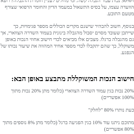
ו-30% נכות עבור הגבלה קשה. ומי מחליט לעניין חומרת ההגבלה? רופא
הוועדה עצמו, על בסיס התשאול במעמד הדיון והחומר הרפואי שצורף
מטעם התובע.
בנוסף, חשוב להבהיר שישנם מקרים הכוללים מספר פגימויות, כך
שייתכן שעובד מסוים יסבול מהגבלה בינונית בעמוד השדרה הצווארי, אך
גם מהגבלה ברגלו. מצבים אלו מביאים לכדי חישוב אחוזי הנכות באופן
משוקלל, כך שהם יתקבלו לכדי מספר אחיד המהווה את שיעור נכותו של
הנפגע.
חישוב הנכות המשוקללת מתבצע באופן הבא:
20% נכות בגין עמוד השדרה הצווארי (כלומר מתן 20% נכות מתוך
100% אפשריים)
כעת נותרו 80% "לחלק"
מתוכם ניתנו עוד 10% בגין הפגיעה ברגל (כלומר מתן 8% נוספים מתוך
80% אפשריים)