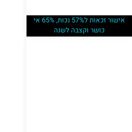
אישור זכאות ל57% נכות, 65% אי
כושר וקצבה לשנה