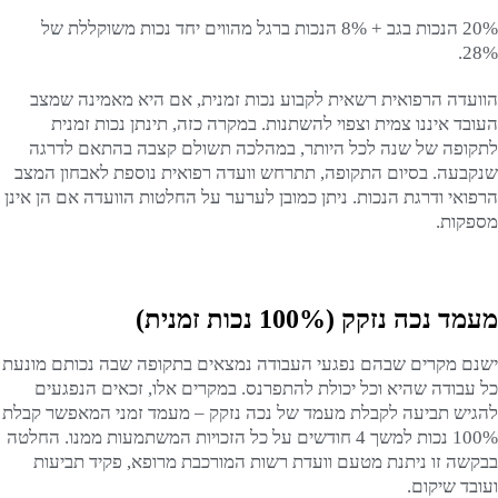
20% הנכות בגב + 8% הנכות ברגל מהווים יחד נכות משוקללת של
28%.
הוועדה הרפואית רשאית לקבוע נכות זמנית, אם היא מאמינה שמצב
העובד איננו צמית וצפוי להשתנות. במקרה כזה, תינתן נכות זמנית
לתקופה של שנה לכל היותר, במהלכה תשולם קצבה בהתאם לדרגה
שנקבעה. בסיום התקופה, תתרחש וועדה רפואית נוספת לאבחון המצב
הרפואי ודרגת הנכות. ניתן כמובן לערער על החלטות הוועדה אם הן אינן
מספקות.
מעמד נכה נזקק (100% נכות זמנית)
ישנם מקרים שבהם נפגעי העבודה נמצאים בתקופה שבה נכותם מונעת
כל עבודה שהיא וכל יכולת להתפרנס. במקרים אלו, זכאים הנפגעים
להגיש תביעה לקבלת מעמד של נכה נזקק – מעמד זמני המאפשר קבלת
100% נכות למשך 4 חודשים על כל הזכויות המשתמעות ממנו. החלטה
בבקשה זו ניתנת מטעם וועדת רשות המורכבת מרופא, פקיד תביעות
ועובד שיקום.