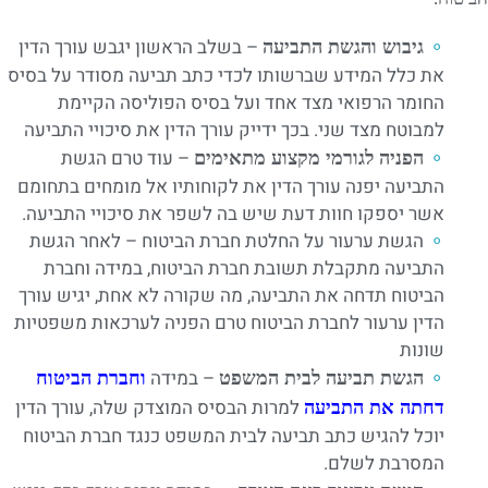
– בשלב הראשון יגבש עורך הדין
גיבוש והגשת התביעה
את כלל המידע שברשותו לכדי כתב תביעה מסודר על בסיס
החומר הרפואי מצד אחד ועל בסיס הפוליסה הקיימת
למבוטח מצד שני. בכך ידייק עורך הדין את סיכויי התביעה
– עוד טרם הגשת
הפניה לגורמי מקצוע מתאימים
התביעה יפנה עורך הדין את לקוחותיו אל מומחים בתחומם
אשר יספקו חוות דעת שיש בה לשפר את סיכויי התביעה.
הגשת ערעור על החלטת חברת הביטוח – לאחר הגשת
התביעה מתקבלת תשובת חברת הביטוח, במידה וחברת
הביטוח תדחה את התביעה, מה שקורה לא אחת, יגיש עורך
הדין ערעור לחברת הביטוח טרם הפניה לערכאות משפטיות
שונות
– במידה
הגשת תביעה לבית המשפט
וחברת הביטוח
למרות הבסיס המוצדק שלה, עורך הדין
דחתה את התביעה
יוכל להגיש כתב תביעה לבית המשפט כנגד חברת הביטוח
המסרבת לשלם.