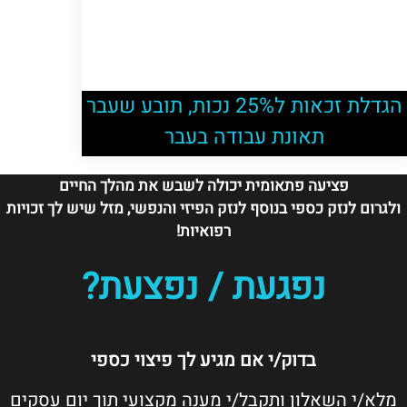
הגדלת זכאות ל25% נכות, תובע שעבר
תאונת עבודה בעבר
פציעה פתאומית יכולה לשבש את מהלך החיים
ולגרום לנזק כספי בנוסף לנזק הפיזי והנפשי, מזל שיש לך זכויות
רפואיות!
נפגעת / נפצעת?
בדוק/י אם מגיע לך פיצוי כספי
מלא/י השאלון ותקבל/י מענה מקצועי תוך יום עסקים