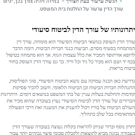
– במידה ויהיה צורך בכך, יגיש
הגשת ערעור בעת הצורך
עורך הדין ערעור על החלטת בית המשפט.
יתרונותיו של עורך הדין לביטוח סיעודי
עורך הדין העוסק בנושאי הביטוח הסיעודי הוא מומחה, עורך דין
המתמחה בסעיף מסוים, תביעות כנגד חברות הביטוח, דומה הדבר
לרופא אורתופד המכיר את כלל עצמות הגוף, אך הוא מתמחה בטיפול
בכף יד ושם הוא מכיר כל גיד וכל וריד. כך גם עורך הדין העוסק בחוזי
ביטוח בריאות.
נדרשת כאן הבנה עמוקה עם נושא הביטוח הסיעודי, סוגי הפוליסות,
התנהלות חברות הביטוח וכן הביטוח הלאומי. חשוב להכיר פסיקות
קודמות והחלטת בעלות עניין של בתי המשפט בנושאים דומים. היתרונות
הברורים של עורך הדין לביטוח הסיעודי נעוץ בעובדה שהוא מכיר את
העולם הביטוח על בוריו ויכול להעניק את המענה ואת דרכי הפעולה
המתאימות בכל שלב בתהליך.
יתרון נוסף וברור שניתן להראות בקלות נעוצה בעובדה שעורך הדין
בעבודה נכונה מביא לתוצאות ולקבלת סכומי פיצוי גבוהים יותר עבור