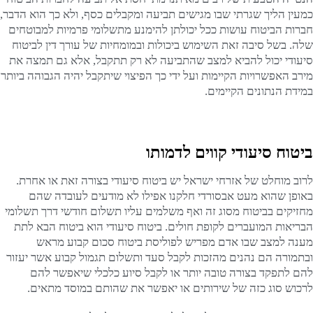
כמעין הליך שגרתי שבו מגישים תביעה ומקבלים כסף, ולא כך הוא הדבר,
חברות הביטוח עושות ככל יכולתן להימנע מתשלומי פרמיות למבוטחים
שלה. בשל סיבה זאת השימוש ביכולות ובמומחיות של עורך דין לביטוח
סיעודי יכול להביא למצב שהתביעה לא רק תתקבל, אלא גם תמצה את
מירב האפשרויות הקיימות ועל ידי כך הפיצוי שיתקבל יהיה הגבוהה ביותר
במידת הנתונים הקיימים.
ביטוח סיעודי קווים לדמותו
לרוב מוחלט של אזרחי ישראל יש ביטוח סיעודי בצורה זאת או אחרת.
באופן שהוא מעט אבסורדי חלקנו אפילו לא מודעים לעובדה שהם
מחזיקים בביטוח מסוג זה ואף משלמים עליו תשלום חודשי דרך תשלומי
הבריאות המועברים לקופת חולים. ביטוח סיעודי הוא ביטוח הבא לתת
מענה למצב שבו אדם מפריש לפוליסת ביטוח סכום קבוע מראש
ובתמורה הם נהנים מהזכות לקבל סעד ותשלום תגמול קבוע אשר יעזור
להם לתפקד בצורה טובה יותר או לקבל סיוע כלכלי שיאפשר להם
לרכוש סוג כזה של שירותים או יאפשר את שהותם במוסד מתאים.