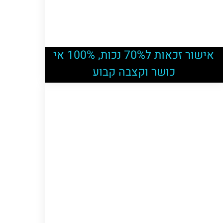
אישור זכאות ל70% נכות, 100% אי
כושר וקצבה קבוע