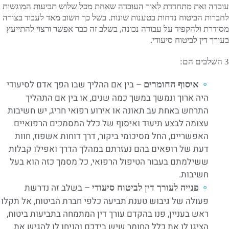
עובדה זאת מתחדדת לאור העובדה שאחת מכל שלוש תביעות המוגשות
לחברות הביטוח נדחות בטענות שונות. בשל כך חשוב מאד לעבוד בצורה
מסודרת ולהקפיד על עבודה נכונה, בשלב זה כבר אפשר ורצוי להתייעץ
בעורך דין לביטוח סיעודי.
3 השלבים הם:
– בין אם ההליך שבו הפך אדם לסיעודי
איסוף החומרים
היה ארוך ונמשך במשך כמה שנים, או בין אם התהליך
התרחש באחת עב תאונה או אירוע רפואי חריג, יש חשיבות
עצומה לבצע תיעוד ואיסוף של כלל המסמכים הרפואיים
האפשריים, החל מסיכומי ביקור, דרך דוחות אשפוז, חוות
דעת של רופאים בהם נעזרתם במהלך הדרך ואפילו קבלות
ששילמתם בעבור הטיפול הרפואי, כל מסמך כזה הוא בעל
חשיבות.
– בשלב זה נדרשת
פנייה לעורך דין לביטוח סיעודי
פעולה של גיבוש טענת תביעה כלפי חברת הביטוח, אל תקלו
ראש בעניין, פנו בהקדם עורך דין המתמחה בתביעות ביטוח,
הציגו לו את כלל החומר שיש בידכם והניחו לו להגיש את