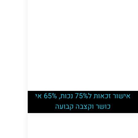
אישור זכאות ל75% נכות, 65% אי
כושר וקצבה קבועה