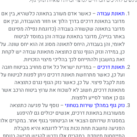
ניגשים להליכים הכרחיים למיצוי זכויות רפואיות ונזקי גוף.
תאונת עבודה
– כאשר אדם מעורב בתאונה כלשהיא, בין אם
מדובר בתאונת דרכים בדרך הלוך או חזור מהעבודה, ובין אם
מדובר בתאונה שקשורה בעבודה (כדוגמת נפילה מפיגום
באתר בנייה), מדובר בתאונת עבודה והן במוסד לביטוח
לאומי, והן בעבודה, היחס לתאונה מסוג זה הוא יחס שונה. על
כן, במידה ונזק הגוף נגרם כתוצאה מתאונת עבודה יש לקחת
זאת בחשבון ולהתייחס לכך בהליכי מיצוי הזכויות.
תאונת דרכים
– במדינת ישראל כל אדם מחויב בביטוח חובה
ועל כן, כאשר מתרחשת תאונת דרכים ניתן לפנות לביטוח על
מנת לקבל פיצוי. על כן, כאשר נזק הגוף נגרם כתוצאה
מתאונת דרכים, חשוב לא לשכוח את ערוץ ביטוח הרכב אשר
גם כן אמור לסייע ולפצות.
נזק גוף במהלך שירות בטחוני
– נוסף על פגיעה כתוצאה
ממעורבות בתאונת דרכים, אנשים יכולים גם להיפגע
במסגרת שירותם הצבאי או הביטחוני בגוף אחר. במקרים אלו
הפגיעה נחשבת תחת נכות צה״ל לדוגמא והיא מקבלת
התייחסות מיוחדת. במקרים אלו נדרש להגיש תביעה בנוסף