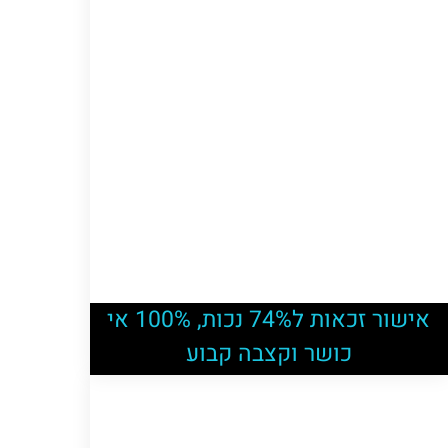
אישור זכאות ל74% נכות, 100% אי
כושר וקצבה קבוע