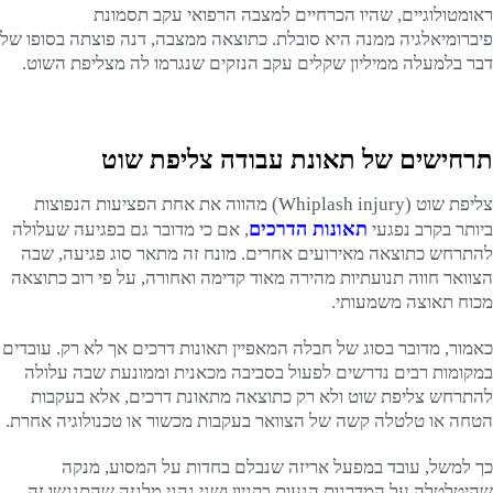
ראומטולוגיים, שהיו הכרחיים למצבה הרפואי עקב תסמונת
פיברומיאלגיה ממנה היא סובלת. כתוצאה ממצבה, דנה פוצתה בסופו של
דבר בלמעלה ממיליון שקלים עקב הנזקים שנגרמו לה מצליפת השוט.
תרחישים של תאונת עבודה צליפת שוט
צליפת שוט (Whiplash injury) מהווה את אחת הפציעות הנפוצות
תאונות הדרכים
ביותר בקרב נפגעי
, אם כי מדובר גם בפגיעה שעלולה
להתרחש כתוצאה מאירועים אחרים. מונח זה מתאר סוג פגיעה, שבה
הצוואר חווה תנועתיות מהירה מאוד קדימה ואחורה, על פי רוב כתוצאה
מכוח תאוצה משמעותי.
כאמור, מדובר בסוג של חבלה המאפיין תאונות דרכים אך לא רק. עובדים
במקומות רבים נדרשים לפעול בסביבה מכאנית וממונעת שבה עלולה
להתרחש צליפת שוט ולא רק כתוצאה מתאונת דרכים, אלא בעקבות
הטחה או טלטלה קשה של הצוואר בעקבות מכשור או טכנולוגיה אחרת.
כך למשל, עובד במפעל אריזה שנבלם בחדות על המסוע, מנקה
שהיטלטלה על המדרגות הנעות בקניון ושני נהגי מלגזה שהתנגשו זה