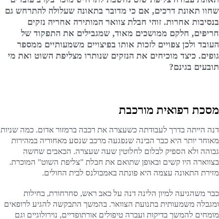
שחוו תאונת דרכים, אם כי מדובר בתאונה שעלולה להתרחש גם
בנסיבות אחרות. זוהי חבלת צוואר המותירה אחריה נזקים
חריפים, חלקם ממושכים מאוד, שמגבילים את התפקוד של
העובד ולכן צפויים לזכות אותו בפיצויים משמעותיים ממספר
גופים. כיצד מוכיחים את הנזקים שנותרו מצליפת השוט ואת מי
תובעים בגינם?
מסכת רפואית מורכבת
דנה הייתה בדרך לעבודתה כשעצרה את רכבה ברמזור אדום. כמה שניות
מאוחר יותר היא כבר הבינה שנפגעה מרכב שנסע מאחוריה במהירות
גבוהה ולא הספיק לבלום לחלוטין שעה שעצרה. הכאבים שחשה
בצווארה היו קשים ובאופן שתואם את חבלת "צליפת השוט" המוכרת.
מזירת התאונה עצמה היא פונתה באמבולנס לבית החולים.
כבר משהגיעה למיון הלינה דנה על כאב ראש, סחרחורת, בחילות
ומגבלה משמעותית בתנועת הצוואר. בהמשך התבקשה להגיע לרופאים
מומחים להמשך בדיקות ועברה טיפולים אורתופדיים, נוירולוגיים וגם