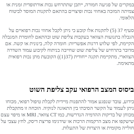
במקרים של פגיעה חמורה, ייתכן שתתרחש נכות אורתופדית זמנית או
צמיתה המזכה באחוזי נכות ופיצויים בהתאם לתקנות המוסד לביטוח
הלאומי.
סעיף 37 (5) לתקנות אלו קובע כי ניתן לקבל אחוזי נכות רפואיים על
הגבלה בתנועות הצוואר בעקבות צליפת שוט ובהתאם לחומרת המגבלה
הקיימת, לפי שלוש דרגות אפשריות: חומרה קלה, בינונית או קשה. אם
מדובר בתרחיש של צליפת שוט שחייבה בניתוח לקיבוע עמוד השדרה
הצווארי, מתקיימת תקנה ייחודית (37(1)) הקובעת מתן נכות רפואית
מתאימה.
ביסוס המצב הרפואי עקב צליפת השוט
כידוע, עובד שנפגע אמור להתפנות מיידית לקבלת טיפול רפואי, מכוחו
ניתן לעמוד על הקשר הסיבתי בין התאונה לנזקיה. הוכחה זו מתקבלת
מכוחן של בדיקות ההדמיה הנדרשות, כמו CT צוואר, MRI או מיפוי עצם
שישקפו את מצב הרקמות הרכות או שידגימו פריצת דיסק, לחץ עצבי על
חולייה מקומית או היצרות של התעלות.