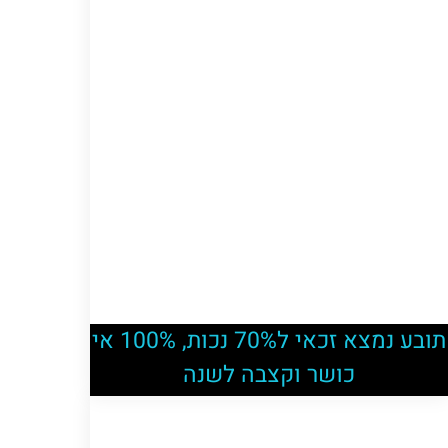
תובע נמצא זכאי ל70% נכות, 100% אי
כושר וקצבה לשנה