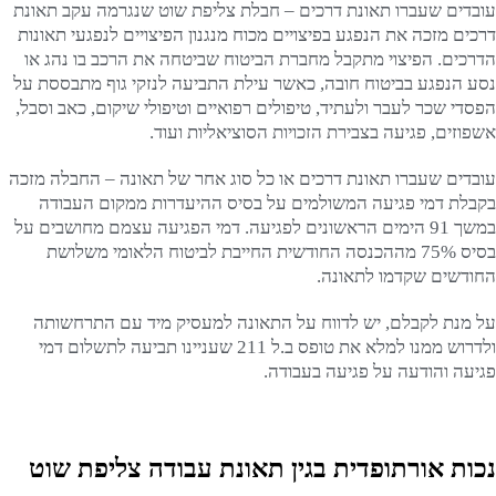
עובדים שעברו תאונת דרכים – חבלת צליפת שוט שנגרמה עקב תאונת
דרכים מזכה את הנפגע בפיצויים מכוח מנגנון הפיצויים לנפגעי תאונות
הדרכים. הפיצוי מתקבל מחברת הביטוח שביטחה את הרכב בו נהג או
נסע הנפגע בביטוח חובה, כאשר עילת התביעה לנזקי גוף מתבססת על
הפסדי שכר לעבר ולעתיד, טיפולים רפואיים וטיפולי שיקום, כאב וסבל,
אשפוזים, פגיעה בצבירת הזכויות הסוציאליות ועוד.
עובדים שעברו תאונת דרכים או כל סוג אחר של תאונה – החבלה מזכה
בקבלת דמי פגיעה המשולמים על בסיס ההיעדרות ממקום העבודה
במשך 91 הימים הראשונים לפגיעה. דמי הפגיעה עצמם מחושבים על
בסיס 75% מההכנסה החודשית החייבת לביטוח הלאומי משלושת
החודשים שקדמו לתאונה.
על מנת לקבלם, יש לדווח על התאונה למעסיק מיד עם התרחשותה
ולדרוש ממנו למלא את טופס ב.ל 211 שעניינו תביעה לתשלום דמי
פגיעה והודעה על פגיעה בעבודה.
נכות אורתופדית בגין תאונת עבודה צליפת שוט