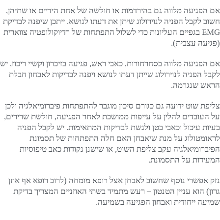
אם הפגיעה מלווה גם בהירדמות או חולשה של אחת הידיים או שתיהן,
חשוב לקבל הפניה לנוירולוג שיתן את דעתו לנושא. ייתכן שיפנה לבדיקת
EMG בגפיים העליונות כדי לשלול התפתחות של רדיוקולופטיה צווארית
(פגיעה עצבית).
אם הפגיעה מלווה בסחרחורות, כאבי ראש, פגיעה בזיכרון וקשיי ריכוז, יש
לקבל הפניה לנוירולוג שייתן דעתו לנושא ויפנה לבדיקות לאבחון חבלת
הראש שנגרמה.
צליפת שוט ידועה גם כגורם סיכון מוגבר להתפתחות פיברומיאלגיה ולכן
על העובדים להלין על עייפות ממושכת לאחר הפגיעה, חולשת שרירים,
בעיות עיכול וכאבי בטן ולגשת לבדיקות המתאימות. יש לקבל הפניה
לראומטולוג על מנת שיאבחן האם חלה התפתחות של תסמונת
הפיברומיאלגיה עקב צליפת השוט, או שישנן נקודות כאב טיפוסיות
המעידות על התסמונת.
נזק אפשרי נוסף שחשוב לאבחן אצל רופא מומחה (לרוב רופא אף אוזן
גרון) הוא עניין הטנטון – רעש מתמיד בשתי האוזניים המצריך בדיקת
שמיעה ייחודית ואבחון הפגיעה בשמיעה.