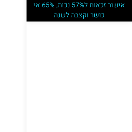
אישור זכאות ל57% נכות, 65% אי
כושר וקצבה לשנה