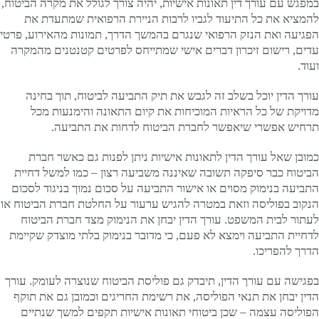
במפגש עם עורך דין תאונות אישיות, יהיה צורך לגולל את מקרה הביטוח,
להמציא את כל התיעוד לגביו לרבות הניירת הרפואית שמתעדת את
הפגיעה ואת הנזק הרפואי שנגרם בהמשך הדרך, תמונות מהאירוע, פרטי
עדים, רישום זיכרון דברים אישי שמתייחס לפרטים קטנטנים מהמקרה
ועוד.
עורך הדין יוכל בשלב זה לגבש את תיק התביעה לביטוח, תוך בחינה
מדויקת של כל הראיות המוכיחות את קיום התאונה והימנעות מכל
תרחיש אפשרי שיאפשר לחברת הביטוח לדחות את התביעה.
כמובן שאל עורך הדין לתאונות אישיות ניתן לפנות גם כאשר חברת
הביטוח כבר סיפקה תשובה שאיננה משביעה רצון – כמו למשל דחיית
התביעה בנימוק מסוים או אישור התביעה על סכום נמוך בניגוד לסכום
הנקוב בפוליסה וזאת במטרה להגיש ערעור על החלטת חברת הביטוח או
לעתור לבית המשפט. עורך הדין יבחן את הנימוק מצד חברת הביטוח
לדחיית התביעה וימצא לא פעם, כי מדובר בנימוק בלתי מוצדק שקיימת
הדרך להפריכו.
בפגישה עם עורך הדין, תיבדק גם פוליסת הביטוח שנוצרה לעומק. עורך
הדין יבחן את תנאי הפוליסה, את רשימת החריגים וכמובן גם את תוקף
הפוליסה עצמה – שכן ביטוחי תאונות אישיות תקפים למשך שנתיים