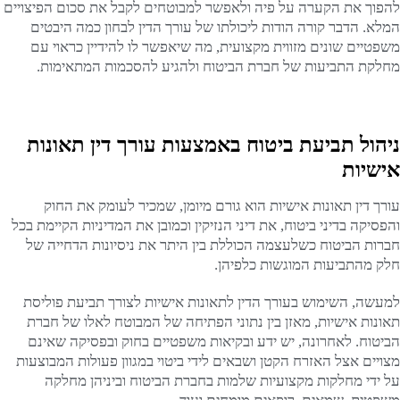
להפוך את הקערה על פיה ולאפשר למבוטחים לקבל את סכום הפיצויים
המלא. הדבר קורה הודות ליכולתו של עורך הדין לבחון כמה היבטים
משפטיים שונים מזווית מקצועית, מה שיאפשר לו להידיין כראוי עם
מחלקת התביעות של חברת הביטוח ולהגיע להסכמות המתאימות.
ניהול תביעת ביטוח באמצעות עורך דין תאונות
אישיות
עורך דין תאונות אישיות הוא גורם מיומן, שמכיר לעומק את החוק
והפסיקה בדיני ביטוח, את דיני הנזיקין וכמובן את המדיניות הקיימת בכל
חברות הביטוח כשלעצמה הכוללת בין היתר את ניסיונות הדחייה של
חלק מהתביעות המוגשות כלפיהן.
למעשה, השימוש בעורך הדין לתאונות אישיות לצורך תביעת פוליסת
תאונות אישיות, מאזן בין נתוני הפתיחה של המבוטח לאלו של חברת
הביטוח. לאחרונה, יש ידע ובקיאות משפטיים בחוק ובפסיקה שאינם
מצויים אצל האזרח הקטן ושבאים לידי ביטוי במגוון פעולות המבוצעות
על ידי מחלקות מקצועיות שלמות בחברת הביטוח וביניהן מחלקה