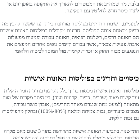
בלבד, מה שמחייב את המבוטחים להאריך את התקופה באופן יזום או
ליצור כיסוי חדש לחלוטין עם הפקיעה.
לפעמים, רשימת החריגים בפוליסה מורחבת ביותר עד שקשה להבין מה
בדיוק מבטחת אותה הפוליסה. חריגים מקובלים בפוליסות תאונות אישיות
הם תאונות דרכים, רשלנות רפואית, תאונות עבודה ופגיעות מפעולות
איבה/ פעילות צבאית, אשר עבורם קיימים גופים אחרים המפצים את
הנפגעים מכוח החוק או זכויות קיימות מול המוסד לביטוח הלאומי.
כיסויים וחריגים בפוליסות תאונות אישיות
פוליסות תאונות אישיות מכסות בדרך כלל נזקי גוף בדרגות חמורה קלות
ועד קשות מאוד (שברים, כוויות, קרעים ועוד), בין היתר מקרים של מוות
מתאונה (למעט מוות שנגרם מאחד החריגים), אובדן כושר עבודה,
מצבים סיעודיים, נכות צמיתה ומלאה (80%-100%) ובחלק מהפוליסות
גם נכות חלקית.
התיישנות בתביעות תאונות אישיות מתרחשת בתוך 3 שנים מיום מקרה
הביטוח, כך שלא מומלץ לדחות את הטיפול בתביעה ולהגיש אותה