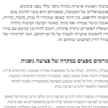
ביטוח תאונות אישיות מהווה כיסוי כללי מפני סיכונים
פוטנציאליים של המבוטח, במסגרתם הוא עשוי להינזק עקב
תאונה ולהיפצע. בין היתר באופן שמותיר לו נכות, סיעוד, כוויות,
אובדן כושר עבודה ואף מוות. כאשר תביעת הביטוח נדחית
ושאלת הפיצויים נותרת פתוחה, חשוב להתייעץ בנושא עם עורך
דין לתאונות אישיות ולעמוד על כל זכויותיכם. הנה יתרונותיו של
עורך הדין המקצועי בתחום זה:
גורמים מפצים במקרה של פציעה גופנית
נפילה, החלקה, חבלה או כל סיטואציה אחרת שממנה ניזוק אדם פיזית,
עשויה לזכות אותו בפיצוי כספי. במסגרת הזכויות האישיות הנובעות
מהמקרה, יכול כל אדם שנפגע בפציעה משמעותית לפנות למוסד
לביטוח הלאומי ולהגיש תביעת נכות.
אפשרות נוספת תהיה להגיש תביעת נזיקין כלפי גורם שהתרשל באופן
שגרם לפגיעה הגופנית וכאשר אלה אינם מתאפשרים או אם קיימת
האפשרות להגדיל את סכום הפיצוי – יש לתבוע את הפוליסה הפרטית