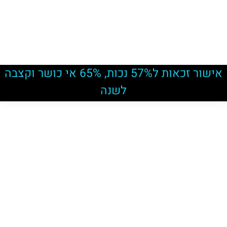
אישור זכאות ל57% נכות, 65% אי כושר וקצבה
לשנה