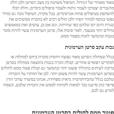
מאוד מאוחר של הגידול. הטיפול משתנה בין מצב הסרטן ולכן חלק
מהגברים יצטרכו לעבור ניתוח ולעבור טיפולים כימיים, וחלק יוכלו
להסתפק בטיפולים פחות אגרסיביים. בכל מקרה, הטיפול גובה גם מחיר
נפשי בנוסף למחיר הפיזי ולכן חולים רבים לא בהכרח ממשיכים את
שגרת היום יום שלהם כפי שהייתה, וגם אם כן, עושים זאת במאמצים
גדולים יותר מבעבר, לאור סיבות אלו, סרטן הערמונית עשוי להיות מוכר
כנכות ובהמשך לזכות בפטור ממס.
נכות עקב סרטן הערמונית
בגלל שמחלת הסרטן מאוד נפוצה ויחסית מוכרת ביחס למחלות או
למקרים רפואיים אחרים, קבלת הכרה בנכות כתוצאה ממחלה בסרטן
כרוכה לעיתים בתהליך פשטו יותר ובהמשך גם קבלת פטור ממס לחולים
בסרטן הערמונית עשוי להיות פשוט יותר. לכן אל תוותרו על הזכויות
שלכם בגלל שהבירוקרטיה נראית מפחידה, אנחנו במשרד עורכי הדין
פייפר כהן סייענו כבר למאות לקוחות לממש את הזכויות שלכם, ונשמח
לסייע גם לכם.
פטור ממס לחולים בסרטן הערמונית