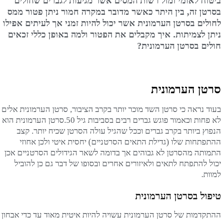
ביטוח לאומי ומול רשות המסים אשר מגיעות לגברים שחולים
בסרטן זה, בין היתר כאשר מדובר במקרה חמור ניתן פטור ממס
לחולים בסרטן הערמונית אשר יכול להיות זמני אך לעיתים אפילו
ניתן לצמיתות. איך מקבלים את הפטור ולמה באופן כללי זכאים
חולים בסרטן הערמונית?
סרטן הערמונית
בעוד נראה כי סרטן השד מוכר יותר בקרב הציבור, סרטן הערמונית אלים
לא פחות וכאמור פוגש גברים רבים בסביבות גיל 50.סרטן הערמונית הוא
הנפוץ ביותר בקרב גברים וככל שהגיל עולה הסרטן שכיח יותר. קצב
ההתפתחות שלו (גדילת התאים הסרטניים) יחסית איטי ולכן אחוזי
התמותה מהסרטן לא גבוהים אך בדומה לשאר הגידולים הסרטניים אכן
יכול להתפתח לתאים ולאיזורים אחרים ובסופו של דבר גם כן להוביל
למוות.
טיפול בסרטן הערמונית
ההתקדמות של סרטן הערמונית עשויה להיות איטית מאוד עד כדי אבחון