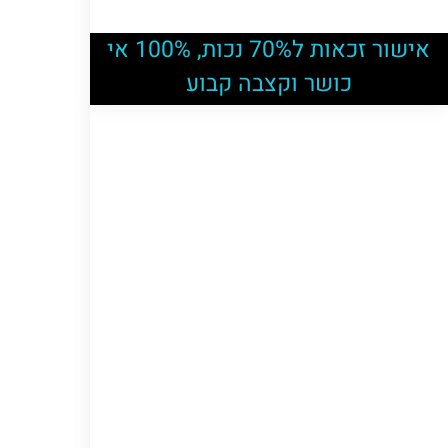
אישור זכאות ל70% נכות, 100% אי
כושר וקצבה קבוע