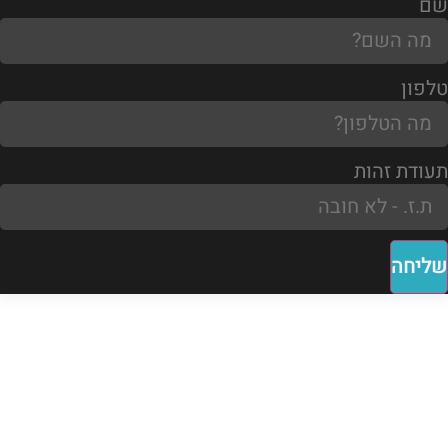
שם
טלפון
תעודת זהות
שליחה