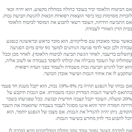
אם הביטוח הלאומי יכיר בעובד כחולה במחלת מקצוע, הוא יהיה זכאי
לזכויות מסוימות כמו כיסוי הוצאות רפואיות וזכאות להגשת תביעת נכות.
אם התביעה תידחה, העובד רשאי לתבוע את המוסד לביטוח הלאומי
בבית הדין האזורי לעבודה.
כאשר עובד מאובחן עם סיליקוזיס, הוא מוכר בראש ובראשונה כנפגע
עבודה ולכן זכאי לדמי פגיעה הניתנים למשך 91 ימים מיום הפגיעה
(תשלום בדיעבד, לאחר הגשת תביעה לביטוח הלאומי). לאחר מכן וככל
שמחלתו של העובד מגבילה את יכולתו לתפקד בעבודה או לשוב אליה,
הוא יוכל להגיש תביעת נכות מעבודה ולעמוד בפני וועדה רפואית
שתקבע לו את אחוזי הנכות ושיעור אובדן הכושר.
אם נכותו של הנפגע תהיה בין 9%-19% נכות, הוא יקבל מענק חד פעמי
בהתאם לשיעור הנכות המדויק וגובה משכורתו. אם הנכות תיקבע על
20% ומעלה, העובד יקבל קצבה חודשית קבועה. ככל שפגיעתו בשכר
הייתה חמורה יותר והוא איננו מסוגל לעבוד בעבודה שתואמת את השכר
הקודם, ניתן יהיה להגדיל את הנכות. אם מצבו של הנפגע יוחמר, הוא
יוכל לתבוע כדי לדון מחדש בשיעור הנכות.
אם למרבה הצער נפטר עובד עקב מחלת הסיליקוזיס והיא הוכרה לו