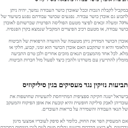
במקביל לקבלת הנכות וככל שאובדן כושר העבודה נמשך, יהיה ניתן
לתבוע גם אובדן כושר עבודה. נפגעים שכושר עבודתם נפגע בשיעור של
70% ומעלה זכאים לפיצוי מטעם הפוליסה הפרטית שברשותם לאובדן
כושר עבודה, או מטעם רכיב הפיצויים המקביל שנמצא בקרן הפנסיה.
אובדן הכושר המדויק ניתן מטעמה של הוועדה הרפואית של הביטוח
הלאומי והיא זו שתקבע האם אובדן הכושר הוא זמני, קבוע, חלקי או
מלא. לכל אחד מהמצבים תנאים מזכים אחרים ולכן טרם התביעה
מומלץ להתייעץ עם משרדנו ולהבין כיצד לפעול מול חברות הביטוח.
תביעות נזיקין נגד מעסיקים בגין סיליקוזיס
בישראל ישנה חקיקה ספציפית המתייחסת לתעשיות שחושפות את
עובדיהן לאבק סיליקה חופשית והיא קובעת את אופן הפיקוח והמעקב
של תנאי העבודה והשמירה על בריאות העובדים.
אם המעסיק הפר את החוק, כלומר לא סיפק לעובדיו אמצעי מיגון
נדרשים, לא ביצע הדרכות וריענון נהלים מעת לעת לגבי בטיחות בסביבת