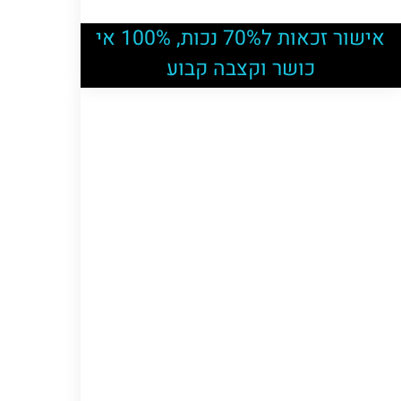
אישור זכאות ל70% נכות, 100% אי
כושר וקצבה קבוע