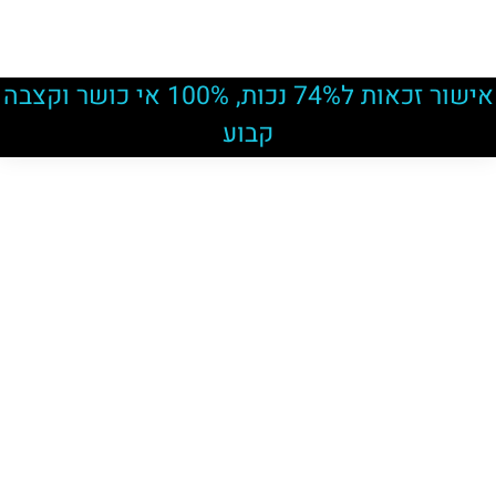
אישור זכאות ל74% נכות, 100% אי כושר וקצבה
קבוע