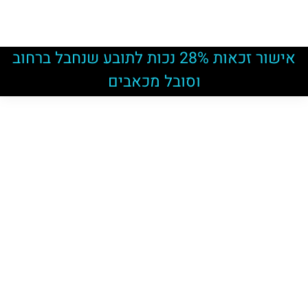
אישור זכאות 28% נכות לתובע שנחבל ברחוב
וסובל מכאבים