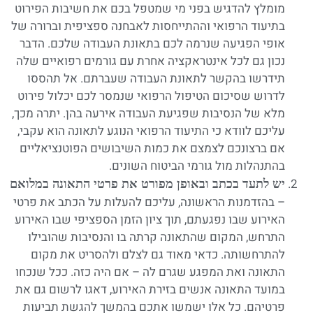
מומלץ להדגיש בפני מי שמטפל בכם את חשיבות הפירוט
בתיעוד הרפואי וההתייחסות לאבחנה ספציפית וברורה של
אופי הפגיעה שנרמה לכם בתאונת העבודה שלכם. הדבר
נכון גם לכל אינטראקציה אחרת עם גורמים רפואיים שלה
תידרשו בהקשר לתאונת העבודה שעברתם. אל תהססו
לדרוש שסיכום הטיפול הרפואי שנמסר לכם יכלול פירוט
מלא של הנסיבות שפגיעת העבודה אירעה בהן. יתרה מכך,
עליכם לוודא כי התיעוד הרפואי הנוגע לתאונה הוא עקבי,
אם ברצונכם לצמצם את כמות השיבושים הפוטנציאליים
בהתנהלות מול גורמי הביטוח השונים.
יש לתעד בכתב ובאופן מפורט את פרטי התאונה במלואם
– בהזדמנות הראשונה, עליכם להעלות על הכתב את פרטי
האירוע שבו נפגעתם, תוך ציון הזמן הספציפי שבו האירוע
התרחש, המקום שהתאונה קרתה בו והנסיבות שהובילו
להתרחשותה. כדאי מאוד גם לצלם ולהסריט את מקום
התאונה ואת המפגע שגרם לה – אם היה כזה. ככל שנכחו
במועד התאונה אנשים בזירת האירוע, דאגו לרשום גם את
פרטיהם. כל אלו ישמשו אתכם בהמשך להגשת תביעות