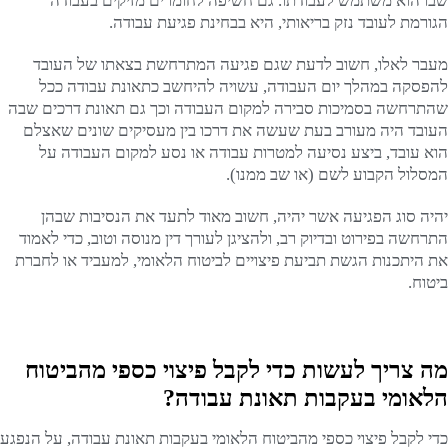
שבו הוא משתמש לעבודתו. גם חשיפה לחומרים מזיקים בעבודה
הגורמת לעובד נזק בריאותי, היא בבחינת פגיעת עבודה.
מעבר לאלו, חשוב לדעת שגם פגיעה המתרחשת בצאתו של העובד
להפסקה במהלך יום העבודה, עשויה להיחשב כתאונת עבודה ככל
שהתרחשה בסמיכות סבירה למקום העבודה וכך גם תאונת דרכים שבה
העובד היה מעורב בעת שעשה את דרכו בין מעסיקים שונים שאצלם
הוא עובד, ביצע נסיעה למטרות עבודה או נסע למקום העבודה על
המסלול הקבוע לשם (או שב ממנו).
יהיה סוג הפגיעה אשר יהיה, חשוב מאוד לתעד את הנסיבות שבהן
התרחשה בפירוט ובדיוק רב, ולהציגן לעורך דין מנוסה וטוב, כדי לאמוד
את היתכנות הגשת תביעת פיצויים לביטוח הלאומי, למעביד או לחברת
ביטוח.
מה צריך לעשות כדי לקבל פיצוי כספי מהביטוח
הלאומי בעקבות תאונת עבודה?
כדי לקבל פיצוי כספי מהביטוח הלאומי בעקבות תאונת עבודה, על הנפגע