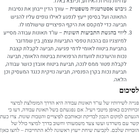
עדויות מזירת האירוע, וכיוצא באלו.
– עורך הדין ייבחן את נסיבות
גיבוש אסטרטגיה משפטית
התאונה ועל בסיסן ייעץ לנפגע לאילו גופים עליו להגיש
תביעה כדי למקסם את היקף הפיצויים שישולמו לו.
– עו"ד תאונות עבודה מסייע
ליווי בהגשת התביעות השונות
למיוצגיו גם בהכנת טפסי התביעות עצמן, בין שמדובר
בתביעת ביטוח לאומי לדמי פגיעה, תביעה לקבלת קצבת
נכות והיערכות לוועדות הרפואיות בביטוח הלאומי, תביעה
לקבלת פטור ממס לנכה, תביעת ביטוח אובדן כושר עבודה,
תביעת נכות בקרן הפנסיה, תביעה נזיקית כנגד המעסיק וכן
הלאה.
לסיכום
פנייה לשירותיו של עו"ד תאונות עבודה היא הדרך המומלצת למיצוי
זכויותיכם באופן מיטבי ויעיל. אם נפגעתם בשל תאונת עבודה, דעו כי
הגעתם למקום הנכון לבדיקת זכאותכם לפיצויים והטבות שונות. צרו כעת
קשר עם משרדנו ועשו צעד משמעותי וחשוב בדרך למיצוי כולל של
הזכויות שלכם. לקביעת שיחת ייעוץ ראשונה ללא התחייבות – לחצו כאן!