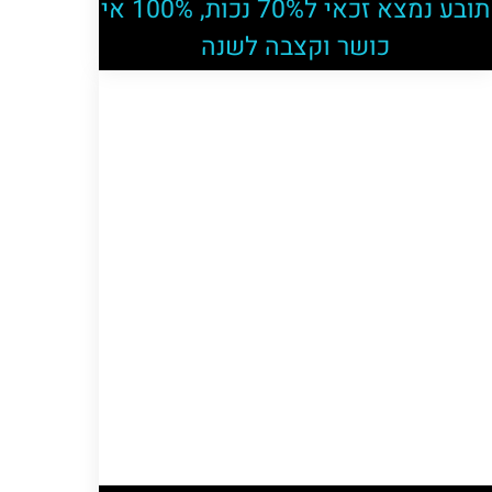
תובע נמצא זכאי ל70% נכות, 100% אי
כושר וקצבה לשנה