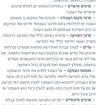
העבודה כתוצאה מהתאונה.
פרטים אישיים –
בתחילת הטופס יש למלא פרטים
אישיים של העובד.
פרטי מקום העבודה –
פרטים של המקום בו מועסק
העובד או לחילופין באם מדובר בעצמאי פירוט של המיקום
בו ניתן השירות שבמסגרתו נפגע העובד.
פרטי הפגיעה –
פרטים באופן כללי של הפגיעה כדוגמת
תאריך ושעה ותיאור כללי של הפגיעה.
עדים –
לצורך קבלת חוות דעת נוספות תצטרכו גם לתת
פרטים של עדים שנכחו במקום בעת התרחשות התאונה. אם
עוד לא יצרתם קשר או קיבלתם פרטי התקשרות מעדים
בתאונה, מומלץ לעשות זאת מוקדם ככול האפשר.
סטטוס העסקה –
על העובד לפרט את פרטי ההעסקה
שלו טרם הפגיעה ולאחר הפגיעה על מנת להבין מה עשה
טרם העבודה, לדוגמא כמה השתכר לצורך חישוב דמי פגיעה,
אך גם על מנת להבין כמה נפגע, להבין כיצד הוא משתכר או
היכן עובד היום.
פרטים פיננסיים –
מכיוון התביעה מוגשת לצורך קבלת