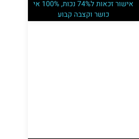
אישור זכאות ל74% נכות, 100% אי
כושר וקצבה קבוע