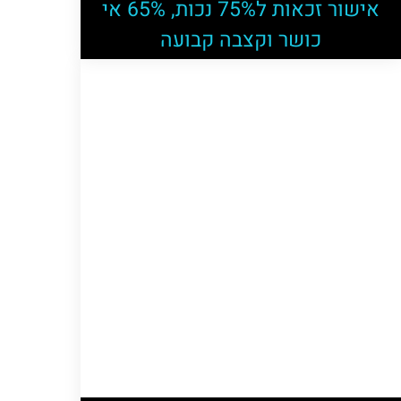
אישור זכאות ל75% נכות, 65% אי
כושר וקצבה קבועה