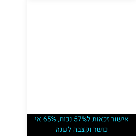
אישור זכאות ל57% נכות, 65% אי
כושר וקצבה לשנה