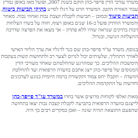
משרד עורכי הדין פייפר-כהן הוקם בשנת 2007, ופועל מאז באופן נמרץ
בתיקי תביעות ביטוח
עבור האזרח הקטן. המשרד חרט על דגלו לסייע
,
תביעות סיעוד
וכמובן – תביעות לקבלת קצבת נכות ואחוזי נכות. מאחר
והמשרד הוותיק פועל כ-16 שנים באופן רצוף, חווה על בשרו הצלחות
רבות בתיקים שנראה שהיו ללא פתרון – אך מצאו את הפרצה שדרכה
ההצלחה הגיעה, ובגדול.
בנוסף, משרד עו"ד פייפר-כהן שם כנר לרגליו את ערך הליווי האישי
לאורך התהליך, שלעיתים יכול לגרום לצער רב ולתחושות קשות בעקבות
הימשכות ההליכים. כך שמהרגע שהחלטתם שאחד מעורכי הדין
המנוסים של פייפר-כהן ייצג אתכם בוועדה הרפואית ועד להחלטת
הוועדה – תקבלו יחס צמוד ותקשורת ברמה היומית בנוגע לעדכונים
וחדשות על התקדמות ההליכים.
במשרד עו"ד פייפר-כהן
מאות ואלפי לקוחות מרוצים אשר בחרו
לייצגם בוועדה הרפואית בתביעה לקבלת קצבת נכות יצאו בתחושה
שהפעם התוצאה תהיה שונה – ואכן במקרים רבים כך היה.