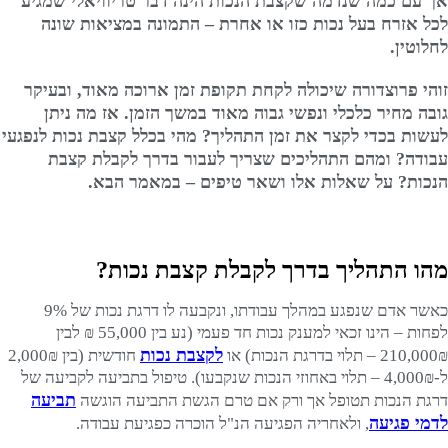
אך עם כמה שנדמה שקצבת הנכות הינה דבר טריוויאלי שמגיע
לכל אזרח בעל נכות כזו או אחרת – התמונה במציאות שונה
לחלוטין.
זוהי פרוצדורה שיכולה לקחת תקופת זמן ארוכה מאוד, ובעיקר
גובה מחיר כלכלי ונפשי גבוה מאוד במשך הזמן. אז מה ניתן
לעשות בכדי לקצר את זמן התהליך? מהי בכלל קצבת נכות לנפגעי
עבודה? ומהם התהליכים שצריך לעבור בדרך לקבלת קצבת
הנכות? על שאלות אלו ושאר טיפים – במאמר הבא.
מהו התהליך בדרך לקבלת קצבת נכות?
כאשר אדם שנפגע במהלך עבודתו, ונקבעה לו דרגת נכות של 9%
לפחות – הינו זכאי למענק נכות חד פעמי (נע בין 55,000 ₪ לבין
לקצבת נכות
210,000₪ – תלוי בדרגת הנכות) או
חודשית (בין 2,000₪
ל-4,000₪ – תלוי באחוזי הנכות שנקבעו). טיפול בתביעה לקביעה של
תביעה
דרגת הנכות תטופל אך ורק אם טרם הגשת התביעה הוגשה
לדמי פגיעה
, ולאחריה הפגיעה הנ"ל הוכרה כפגיעת עבודה.