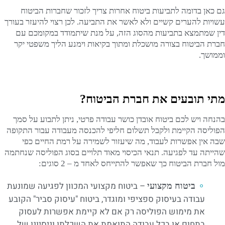
גם כאן בדומה לתביעות ביטוח אחרות צריך לזכור שחברות הביטוח
עשויות להערים קשיים ולא לאשר את התביעה. לכן רצוי להיעזר בעורך
דין שמתמצא בתביעות מהסוג הזה, על מנת שיתמודד במקומכם עם
חברת הביטוח בצורה מושכלת ומתוך בקיאות וימנע הליך משפטי יקר
וממושך.
מתי תובעים את חברת הביטוח?
בהנחה ויש לכם ביטוח אובדן כושר עבודה פרטי, ניתן לתבוע על סמך
הפוליסה הקיימת ולקבל תשלום חליפי להכנסה מעבודה עבור התקופה
שבה אין אפשרות לעבוד, מה שיעזור לשמירה על רמת החיים כפי
שהייתה עד לפגיעה. תנאי הכיסוי מאוד תלויים בסוג הפוליסה שנחתמה
מול חברת הביטוח כך שאפשר להתייחס לאחד מ – 2 סוגים:
– ביטוח מקצועי המכוון לפגיעה שמונעת
ביטוח מקצועי
עבודה בעיסוק ספציפי ומוגדר, ביטוח "עיסוק סביר" הקובע
את מימוש הפוליסה רק אם לא קיימת אפשרות לעסוק
בתחום או בכל עבודה התואמת את השכלתו וניסיונו של