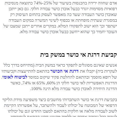
אדם שחווה ירידה בהכנסות בשיעור של 25%-74% כתוצאה מנסיבות
רפואיות מסוימות יוגדר כבעל אובדן כושר עבודה חלקי. גם כאן ייתכן
שאובדן כושר העבודה שעד כה מאפשר לעסוק בתחום העיסוק רק
במסגרת שעתית מופחתת או בכפוף לשינוי המשרה במקום העבודה
ישתפר וכך הוא ישוב לתפקודו המלא. במקרים אחרים ייתכן שמצבו של
העובד יחמיר כך שהוא ייחשב כבעל אובדן כושר עבודה מלא.
קביעת דרגת אי כושר במשק בית
אנשים שאינם מסוגלים לתפקד כראוי במשק הבית (מתייחס בדרך כלל
דרגת אי הכושר
לעקרות בית) יקבלו את
בהתאם להתייעצות וקביעותיו
לביטוח לאומי
של רופא מוסמך ובהתאם להחלטת פקיד שיקום במוסד
.
הדרגות האפשריות לאי כושר חלקי הן 60%, 65% או 74%, כאשר
הדרגה היחידה לאובדן כושר עבודה מלא הינה 100%.
בקביעת דרגת אי כושר השתכרותי מחשבים כיצד משפיעה מידת הליקוי
הרפואי של המבוטח על יכולתו לעבוד ולהשתכר, על אפשרותו הקיימת
לשוב לעבודה מלאה או חלקית בהתאם למצבו החדש וגם על יכולתו
לעבוד בכל עבודה אחרת או ללמוד מקצוע חדש בהתאם לנסיבותיו