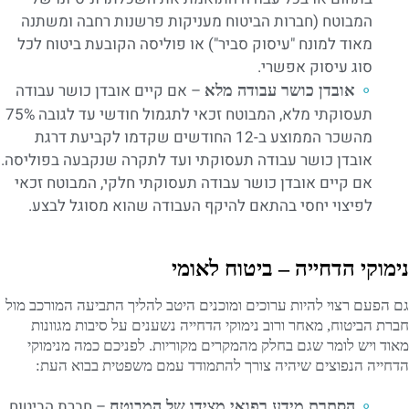
המבוטח (חברות הביטוח מעניקות פרשנות רחבה ומשתנה
מאוד למונח "עיסוק סביר") או פוליסה הקובעת ביטוח לכל
סוג עיסוק אפשרי.
– אם קיים אובדן כושר עבודה
אובדן כושר עבודה מלא
תעסוקתי מלא, המבוטח זכאי לתגמול חודשי עד לגובה 75%
מהשכר הממוצע ב-12 החודשים שקדמו לקביעת דרגת
אובדן כושר עבודה תעסוקתי ועד לתקרה שנקבעה בפוליסה.
אם קיים אובדן כושר עבודה תעסוקתי חלקי, המבוטח זכאי
לפיצוי יחסי בהתאם להיקף העבודה שהוא מסוגל לבצע.
נימוקי הדחייה – ביטוח לאומי
גם הפעם רצוי להיות ערוכים ומוכנים היטב להליך התביעה המורכב מול
חברת הביטוח, מאחר ורוב נימוקי הדחייה נשענים על סיבות מגוונות
מאוד ויש לומר שגם בחלק מהמקרים מקוריות. לפניכם כמה מנימוקי
הדחייה הנפוצים שיהיה צורך להתמודד עמם משפטית בבוא העת:
– חברת הביטוח
הסתרת מידע רפואי מצידו של המבוטח