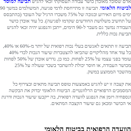
תביעה למוסד
אדם שסובל מאובדן כושר עבודה תעסוקתי זכאי להגיש
לביטוח הלאומי
. תביעה זו מתייחסת לדמי פגיעה, המשולמים במשך 90
ימים מיום האירוע ובגובה של 75% משכרו הרגיל של העובד (בהתבסס
על תחשיב משלושת החודשים שקדמו לפגיעה). כל עוד אובדן כושר
העבודה נמשך גם מעבר ל-90 הימים, ייתכן והנפגע יהיה זכאי להגיש
תביעת נכות כללית.
תביעה זו תתאים לאנשים בעלי נכות רפואית של יותר מ-60% או 40%,
כל עוד אחד מהליקויים שהביאו להצטברות שיעור הנכות לכדי 40%
עומד בפני עצמו על 25% לפחות. כמו כן, נדרש אובדן של 50% לפחות
מכושר העבודה, או חוסר יכולת להשתכר בשכר שעולה על 25%
מהשכר הממוצע במשק.
את קצבה זו יש להגיש באמצעות טופס תביעה מתאים ובצירוף כל
המסמכים הרפואיים הרלוונטיים. הביטוח הלאומי יבדוק את הבקשה
ונספחיה ויזמן את הנפגע לוועדה רפואית, בה ייקבעו שיעור הנכות ודרגת
אי הכושר ומכאן גם שיעור הקצבה המתאים.
הוועדה הרפואית בביטוח הלאומי