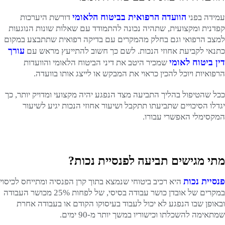
הוועדה הרפואית בביטוח הלאומי
עמידה בפני
דורשת היערכות
קפדנית ומקצועית, שתהיה נכונה להתמודד עם שאלות שונות הנוגעות
למצב הרפואי וגם בחלק מהמקרים עם בדיקה רפואית שתתבצע במקום
עורך
כתנאי לקביעת אחוזי הנכות. לשם כך חשוב להתייעץ מראש עם
דין ביטוח לאומי
שמכיר היטב את דיני הביטוח הלאומי והוועדות
הרפואיות ויוכל להכין כראוי את המבקש או לייצג אותו בוועדה.
ככל שהטיפול בהליך התביעה מצד הנפגע יהיה מקצועי ומדויק יותר, כך
יגדלו הסיכויים שתביעתו תתקבל ושיעור אחוזי הנכות יגיע לשיעור
המקסימלי האפשרי עבורו.
מתי מגישים תביעה לפנסיית נכות?
פנסיית נכות
היא רכיב ביטוחי שנמצא בתוך קרן הפנסיה ומתייחס לכיסוי
במקרים של אובדן כושר עבודה בסיסי, של לפחות 25% מכושר העבודה
ובאופן שבו הנפגע לא יכול לעבוד בעיסוקו הקודם או בעבודה אחרת
שמתאימה להשכלתו וכישוריו במשך יותר מ-90 ימים.