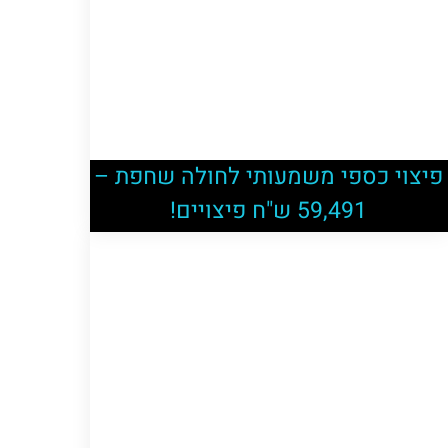
פיצוי כספי משמעותי לחולה שחפת –
59,491 ש"ח פיצויים!