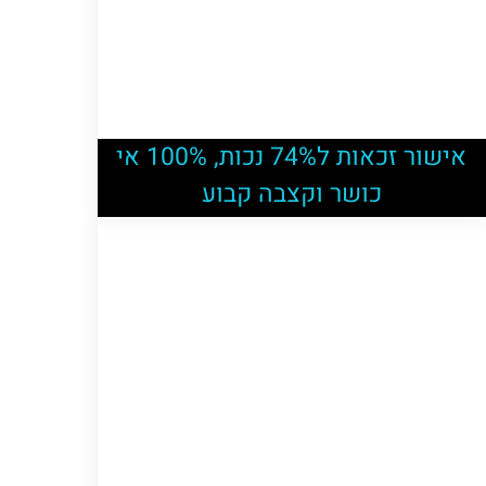
אישור זכאות ל74% נכות, 100% אי
כושר וקצבה קבוע