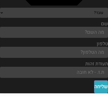
שם
טלפון
תעודת זהות
שליחה