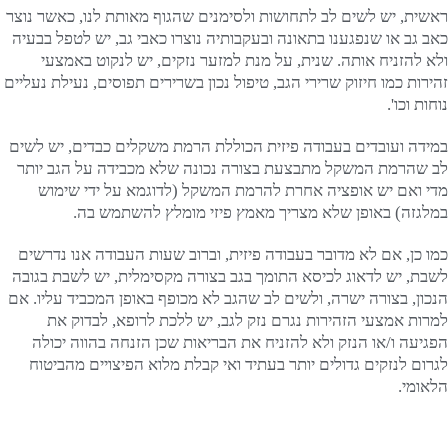
ראשית, יש לשים לב לתחושות ולסימנים שהגוף מאותת לנו, כאשר נוצר
כאב גב או שנפגענו בתאונה ובעקבותיה נוצרו כאבי גב, יש לטפל בבעיה
ולא להזניח אותה. שנית, על מנת למזער נזקים, יש לנקוט באמצעי
זהירות כמו חיזוק שרירי הגב, טיפול נכון בשרירים תפוסים, נעילת נעליים
נוחות וכו'.
במידה ועובדים בעבודה פיזית הכוללת הרמת משקלים כבדים, יש לשים
לב שהרמת המשקל מתבצעת בצורה נכונה שלא מכבידה על הגב יותר
מדי ואם יש אופציה אחרת להרמת המשקל (לדוגמא על ידי שימוש
במלגזה) באופן שלא מצריך מאמץ פיזי מומלץ להשתמש בה.
כמו כן, אם לא מדובר בעבודה פיזית, וברוב שעות העבודה אנו נדרשים
לשבת, יש לדאוג לכיסא התומך בגב בצורה מקסימלית, יש לשבת בגובה
הנכון, בצורה ישרה, ולשים לב שהגב לא מכופף באופן המכביד עליו. אם
למרות אמצעי הזהירות נגרם נזק לגב, יש ללכת לרופא, לבדוק את
הפגיעה ו/או הנזק ולא להזניח את הבריאות שכן הזנחה בהווה יכולה
לגרום לנזקים גדולים יותר בעתיד ואי קבלת מלוא הפיצויים מהביטוח
הלאומי.