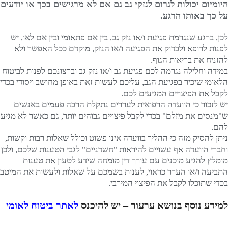
היומיום יכולות לגרום לנזקי גב גם אם לא מרגישים בכך או יודעים
על כך באותו הרגע.
לכן, ברגע שנגרמת פגיעת ו/או נזק גב, בין אם פתאומי ובין אם לאו, יש
לפנות לרופא ולבדוק את הפגיעה ו/או הנזק, מוקדם ככל האפשר ולא
להזניח את בריאות הגוף.
במידה וחלילה נגרמה לכם פגיעת גב ו/או נזק גב וברצונכם לפנות לביטוח
הלאומי שיכיר בפגיעת הגב, עליכם לעשות זאת באופן מחושב ויסודי בכדי
לקבל את הפיצויים המגיעים לכם.
יש לזכור כי הוועדה הרפואית לעררים נתקלת הרבה פעמים באנשים
ש"מנסים את מזלם" בכדי לקבל פיצויים גבוהים יותר, גם כאשר לא מגיע
להם.
ניתן להסיק מזה כי ההליך בוועדה אינו פשוט וכולל שאלות רבות וקשות,
וחברי הוועדה אף עשויים להיראות "חשדניים" לגבי הטענות שלכם, ולכן
מומלץ להגיע מוכנים עם עורך דין מומחה שידע לטעון את טענות
התביעה ו/או הערר כראוי, לענות בשמכם על שאלות ולעשות את המיטב
בכדי שתוכלו לקבל את הפיצוי המירבי.
למידע נוסף בנושא ערעור – יש להיכנס
לאתר ביטוח לאומי