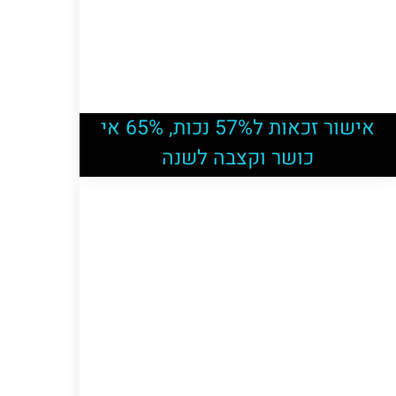
אישור זכאות ל57% נכות, 65% אי
כושר וקצבה לשנה