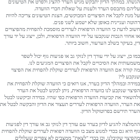
הגשתו. במהלך הדיון יתבקש מגיש הערר להציג ולפרט את הטיעונים
עליהם מתבסס הערר ולענות על שאלות חברי הוועדה.
על מנת לקבל את הפיצויים המבוקשים, הצגת הטיעונים צריכה להיות
רהוטה ועניינית באופן שלא ישמע לשני פנים.
חשוב לדעת כי הוועדה הרפואית לעררים מוסמכת להפחית מהפיצויים
או אחוזי הנכות שנקבעו על ידי הוועדה הרפואית, ולכן, ייצוג על יד עורך
דין, בעיקר בשלב הערעור, חשוב ביותר.
כמו כן, ייצוג על ידי עורך דין לנזקי גב או פגיעות גוף יכול לשפר
משמעותית את הסיכויים לקבל את הפיצויים המגיעים לנו.
מה קורה אם הוועדה הרפואית לעררים שוקלת להפחית את הפיצוי
שנקבע לי?
במידה ובמהלך הדיון בערר, אנו רואים כי הוועדה שוקלת להפחית את
הפיצוי שנקבע לנו בוועדה הרפואית, ניתן לבקש לבטל את הערר
ולהשאיר את קביעות הוועדה הרפואית כפי שהיו. במידה וביקשנו לבטל
את הערר, הוועדה הרפואית לעררים תעצור את הדיון והבקשה לבטל את
הערר תירשם בפרוטוקול הדיון.
ההמלצה להגיע לדיון בערר עם עורך דין לנזקי גב או עורך דין לפגיעות
גוף היא גם בכדי למנוע מצב בו הוועדה רפואית לעררים שוקלת להפחית
מהפיצוי שקיבלנו, וכן בכדי "לצאת" ממצבים לא צפויים שעלולים