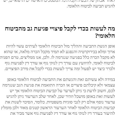
לאחר אבחון של הבעיה וקבלת כל המסמכים והאישורים הרפואיים, יש
להגיש תביעה לביטוח הלאומי.
מה לעשות בכדי לקבל פיצויי פגיעת גב מהביטוח
הלאומי?
אופן הגשת התביעה וההליך מול הביטוח הלאומי לעיתים עשוי להיות
ארוך ומלא בבירוקרטיה והנפגע לא תמיד מקבל הכרה מלאה, או שהוא
לא מקבל הכרה כלל בפגיעה שנגרמה לו. ולכן, אנו ממליצים, טרם הפניה
לביטוח לאומי, להיוועץ עם עורך דין לנזקי גוף או עורך דין לפגיעות גוף
ולברר כיצד יש לפעול ומה צריך לעשות בכדי לקבל את מירב הפיצויים.
במידה ולא עשיתם זאת והגשתם את התביעה לביטוח הלאומי באופן
עצמאי ולא קיבלתם פיצויים או הכרה התואמת את פגיעת הגב שנגרמה
לכם, חשוב לדעת כי ניתן לערער על קביעת הביטוח הלאומי אך יש
לעשות זאת באופן מושכל וזהיר שכן, לאחר שלב הערעור ניתן להגיש
ערעור נוסף אולם רק לגבי סוגיות משפטיות. כלומר, הסיכוי לשנות את
קביעות הביטוח הלאומי לאחר הערעור הראשון קטנים מאוד ולכן מומלץ
להיעזר בעורך דין לנזקי גוף או עורך דין לפגיעות גוף אשר מכיר את