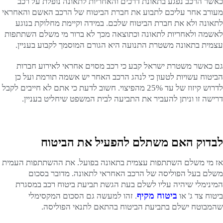
כאשר הרכב נפגע בתאונת דרכים והאחריות לתאונה נופלת על רכב
מעורב אחר עליכם לתבוע את חברת הביטוח של הרכב האשם והאחראי
לתאונה ולא את חברת הביטוח שלכם. במידה וקיימת מחלוקת בנוגע
לאשמה ולאחריות לתאונה וכתוצאה מכך לא ברור מי משלם השתתפות
עצמית בתאונה משטרת התנועה היא הגורם המוסמך לקבוע בעניין.
גם כאשר משטרת ישראל קבע כי רכב מסוים אחראי לאירוע חברות
הביטוח עשויות לטעון כי לנהג הרכב האחר יש אשמה תורמת ועל כן
לדרוש קיזוז של עד 25% מהפיצוי. חשוב לדעת כי אתם לא חייבים לקבל
דרישה זו וניתן להעביר את התביעה לבית המשפט שיחליט בעניין.
לבדוק האם משתלם להפעיל את הביטוח
אז מי משלם השתתפות עצמית בתאונה בפועל. את ההשתתפות העמית
משלם בעל הפוליסה של הרכב האחראי לתאונה. מדובר בסכום
המינימלי שיהיה עליו לשלם בעת הגשת תביעת ביטוח רכב במסגרת
ביטוח מקיף
ביטוח צד ג' או
. זהו למעשה גם הסכום המקסימלי
שהמבוטח ישלם בתביעת הביטוח בהתאם לתנאי הפוליסה.