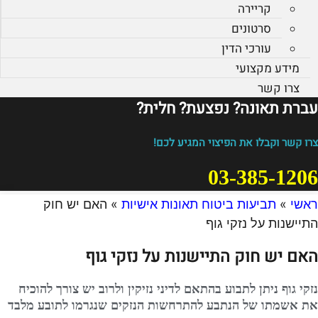
קריירה
סרטונים
עורכי הדין
מידע מקצועי
צרו קשר
עברת תאונה? נפצעת? חלית?​
צרו קשר וקבלו את הפיצוי המגיע לכם!
03-385-1206
ראשי
»
תביעות ביטוח תאונות אישיות
»
האם יש חוק
התיישנות על נזקי גוף
האם יש חוק התיישנות על נזקי גוף
נזקי גוף ניתן לתבוע בהתאם לדיני נזיקין ולרוב יש צורך להוכיח
את אשמתו של הנתבע להתרחשות הנזקים שנגרמו לתובע מלבד